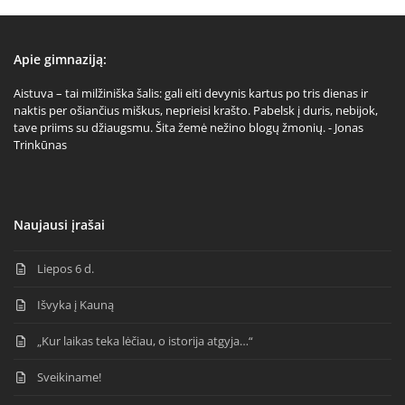
Apie gimnaziją:
Aistuva – tai milžiniška šalis: gali eiti devynis kartus po tris dienas ir
naktis per ošiančius miškus, neprieisi krašto. Pabelsk į duris, nebijok,
tave priims su džiaugsmu. Šita žemė nežino blogų žmonių. - Jonas
Trinkūnas
Naujausi įrašai
Liepos 6 d.
Išvyka į Kauną
„Kur laikas teka lėčiau, o istorija atgyja…“
Sveikiname!