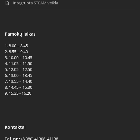
Integruota STEAM veikla
Pamokų laikas
1. 8.00 – 8.45
2. 8.55 – 9.40
3. 10.00 – 10.45
4. 11.05 – 11.50
5. 12.05 – 12.50
6. 13.00 – 13.45
7. 13.55 – 14.40
8. 14.45 – 15.30
9. 15.35 - 16.20
Kontaktai
Tel. nr.:
(8 380) 41308, 41138