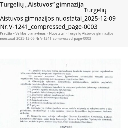
Open
Close
Skip
Turgelių „Aistuvos“ gimnazija
Turgelių
to
mobile
mobile
content
Aistuvos gimnazijos nuostatai_2025-12-09
menu
menu
Nr.V-1241_compressed_page-0003
Pradžia
»
Veiklos planavimas
»
Nuostatai
»
Turgelių Aistuvos gimnazijos
nuostatai_2025-12-09 Nr.V-1241_compressed_page-0003