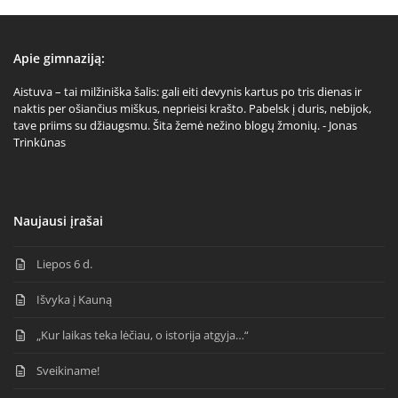
Apie gimnaziją:
Aistuva – tai milžiniška šalis: gali eiti devynis kartus po tris dienas ir
naktis per ošiančius miškus, neprieisi krašto. Pabelsk į duris, nebijok,
tave priims su džiaugsmu. Šita žemė nežino blogų žmonių. - Jonas
Trinkūnas
Naujausi įrašai
Liepos 6 d.
Išvyka į Kauną
„Kur laikas teka lėčiau, o istorija atgyja…“
Sveikiname!