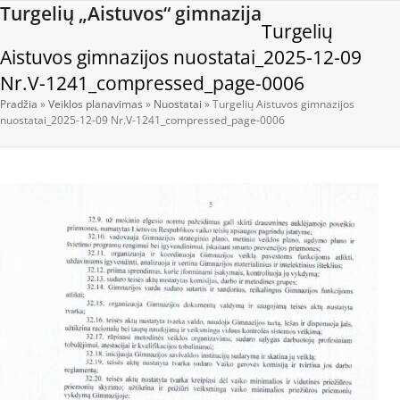
Open
Close
Skip
Turgelių „Aistuvos“ gimnazija
Turgelių
to
mobile
mobile
content
Aistuvos gimnazijos nuostatai_2025-12-09
menu
menu
Nr.V-1241_compressed_page-0006
Pradžia
»
Veiklos planavimas
»
Nuostatai
»
Turgelių Aistuvos gimnazijos
nuostatai_2025-12-09 Nr.V-1241_compressed_page-0006