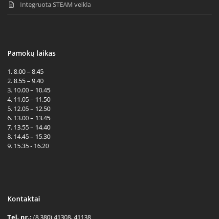
Integruota STEAM veikla
Pamokų laikas
1. 8.00 – 8.45
2. 8.55 – 9.40
3. 10.00 – 10.45
4. 11.05 – 11.50
5. 12.05 – 12.50
6. 13.00 – 13.45
7. 13.55 – 14.40
8. 14.45 – 15.30
9. 15.35 - 16.20
Kontaktai
Tel. nr.:
(8 380) 41308, 41138