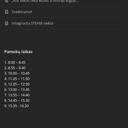
„Kur laikas teka lėčiau, o istorija atgyja…“
Sveikiname!
Integruota STEAM veikla
Pamokų laikas
1. 8.00 – 8.45
2. 8.55 – 9.40
3. 10.00 – 10.45
4. 11.05 – 11.50
5. 12.05 – 12.50
6. 13.00 – 13.45
7. 13.55 – 14.40
8. 14.45 – 15.30
9. 15.35 - 16.20