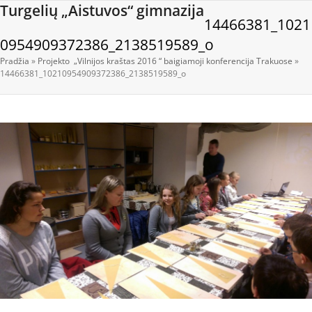
Open
Close
Skip
Turgelių „Aistuvos“ gimnazija
14466381_1021
to
mobile
mobile
content
0954909372386_2138519589_o
menu
menu
Pradžia
»
Projekto „Vilnijos kraštas 2016 “ baigiamoji konferencija Trakuose
»
14466381_10210954909372386_2138519589_o