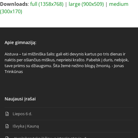
Downloads
:
full (1358x768)
|
large (900x509)
|
medium
(300x170)
Apie gimnaziją:
Aistuva – tai milžiniška šalis: gali eiti devynis kartus po tris dienas ir
naktis per ošiančius miškus, neprieisi krašto. Pabelsk į duris, nebijok,
tave priims su džiaugsmu. Šita žemė nežino blogų žmonių. - Jonas
Trinkūnas
Naujausi įrašai
Liepos 6 d.
Išvyka į Kauną