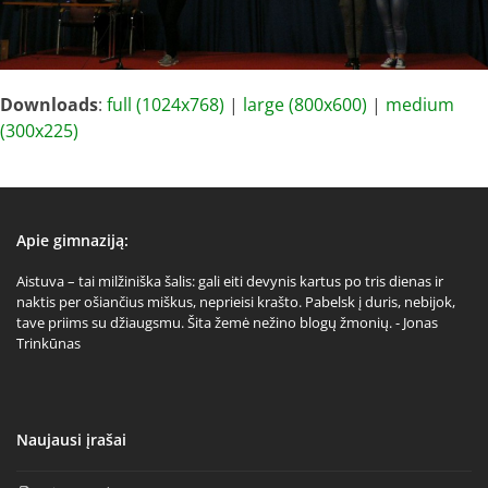
Downloads
:
full (1024x768)
|
large (800x600)
|
medium
(300x225)
Apie gimnaziją:
Aistuva – tai milžiniška šalis: gali eiti devynis kartus po tris dienas ir
naktis per ošiančius miškus, neprieisi krašto. Pabelsk į duris, nebijok,
tave priims su džiaugsmu. Šita žemė nežino blogų žmonių. - Jonas
Trinkūnas
Naujausi įrašai