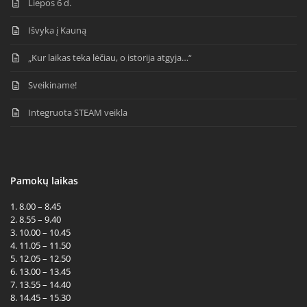
Liepos 6 d.
Išvyka į Kauną
„Kur laikas teka lėčiau, o istorija atgyja…“
Sveikiname!
Integruota STEAM veikla
Pamokų laikas
1. 8.00 – 8.45
2. 8.55 – 9.40
3. 10.00 – 10.45
4. 11.05 – 11.50
5. 12.05 – 12.50
6. 13.00 – 13.45
7. 13.55 – 14.40
8. 14.45 – 15.30