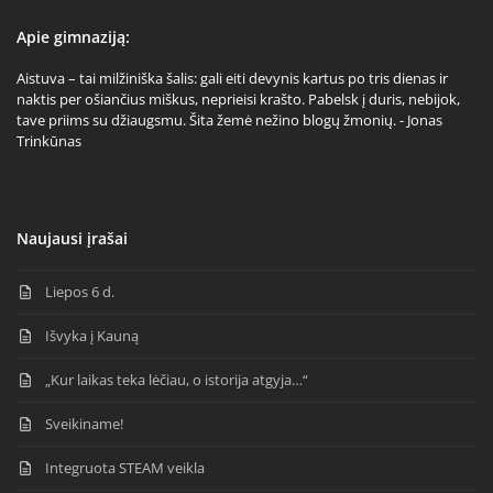
Apie gimnaziją:
Aistuva – tai milžiniška šalis: gali eiti devynis kartus po tris dienas ir
naktis per ošiančius miškus, neprieisi krašto. Pabelsk į duris, nebijok,
tave priims su džiaugsmu. Šita žemė nežino blogų žmonių. - Jonas
Trinkūnas
Naujausi įrašai
Liepos 6 d.
Išvyka į Kauną
„Kur laikas teka lėčiau, o istorija atgyja…“
Sveikiname!
Integruota STEAM veikla