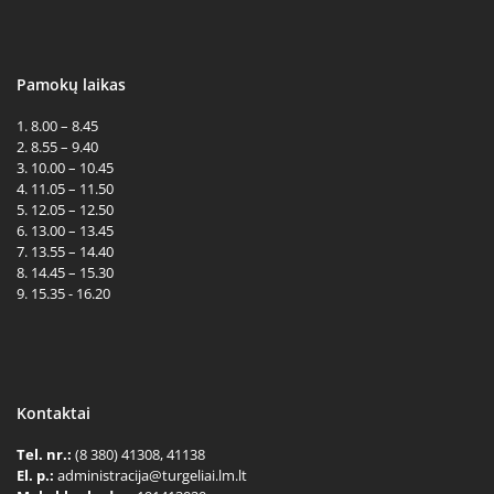
Pamokų laikas
1. 8.00 – 8.45
2. 8.55 – 9.40
3. 10.00 – 10.45
4. 11.05 – 11.50
5. 12.05 – 12.50
6. 13.00 – 13.45
7. 13.55 – 14.40
8. 14.45 – 15.30
9. 15.35 - 16.20
Kontaktai
Tel. nr.:
(8 380) 41308, 41138
El. p.:
administracija@turgeliai.lm.lt