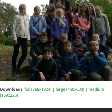
Downloads
:
full (768x1024)
|
large (450x600)
|
medium
(169x225)