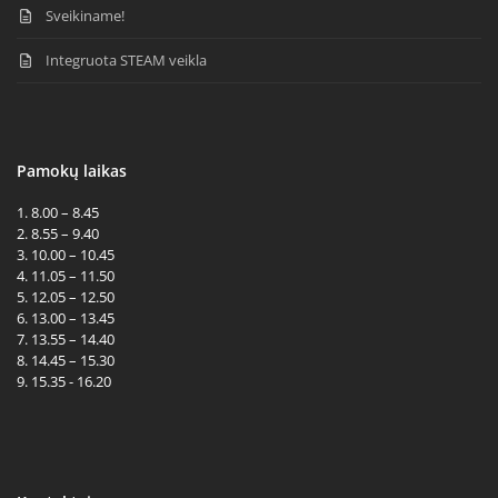
Sveikiname!
Integruota STEAM veikla
Pamokų laikas
1. 8.00 – 8.45
2. 8.55 – 9.40
3. 10.00 – 10.45
4. 11.05 – 11.50
5. 12.05 – 12.50
6. 13.00 – 13.45
7. 13.55 – 14.40
8. 14.45 – 15.30
9. 15.35 - 16.20