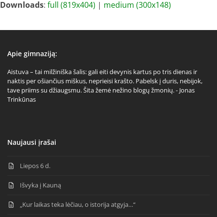
Downloads
:
full (819x404)
|
medium (300x148)
Apie gimnaziją:
Aistuva – tai milžiniška šalis: gali eiti devynis kartus po tris dienas ir
naktis per ošiančius miškus, neprieisi krašto. Pabelsk į duris, nebijok,
tave priims su džiaugsmu. Šita žemė nežino blogų žmonių. - Jonas
Trinkūnas
Naujausi įrašai
Liepos 6 d.
Išvyka į Kauną
„Kur laikas teka lėčiau, o istorija atgyja…“