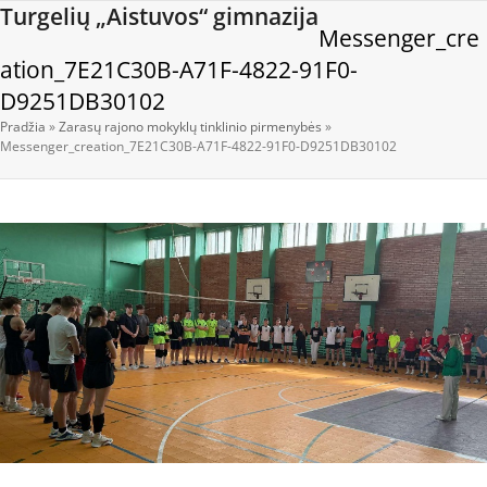
Open
Close
Skip
Turgelių „Aistuvos“ gimnazija
Messenger_cre
to
mobile
mobile
content
ation_7E21C30B-A71F-4822-91F0-
menu
menu
D9251DB30102
Pradžia
»
Zarasų rajono mokyklų tinklinio pirmenybės
»
Messenger_creation_7E21C30B-A71F-4822-91F0-D9251DB30102