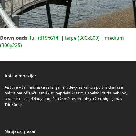
Downloads
:
full (819x614)
|
large (800x600)
|
medium
(300x225)
Apie gimnaziją:
Aistuva – tai milžiniška šalis: gali eiti devynis kartus po tris dienas ir
naktis per ošiančius miškus, neprieisi krašto. Pabelsk į duris, nebijok,
tave priims su džiaugsmu. Šita žemė nežino blogų žmonių. - Jonas
Trinkūnas
Naujausi įrašai