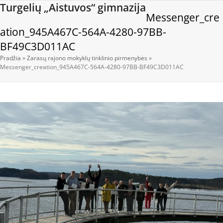
Open
Close
Skip
Turgelių „Aistuvos“ gimnazija
Messenger_cre
to
mobile
mobile
content
ation_945A467C-564A-4280-97BB-
menu
menu
BF49C3D011AC
Pradžia
»
Zarasų rajono mokyklų tinklinio pirmenybės
»
Messenger_creation_945A467C-564A-4280-97BB-BF49C3D011AC