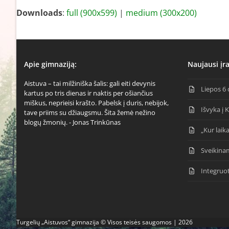
Downloads
:
full (900x599)
|
medium (300x200)
Apie gimnaziją:
Naujausi įra
Aistuva – tai milžiniška šalis: gali eiti devynis
Liepos 6 
kartus po tris dienas ir naktis per ošiančius
miškus, neprieisi krašto. Pabelsk į duris, nebijok,
Išvyka į 
tave priims su džiaugsmu. Šita žemė nežino
blogų žmonių. - Jonas Trinkūnas
„Kur laika
Sveikina
Integruo
Turgelių „Aistuvos“ gimnazija © Visos teisės saugomos | 2026