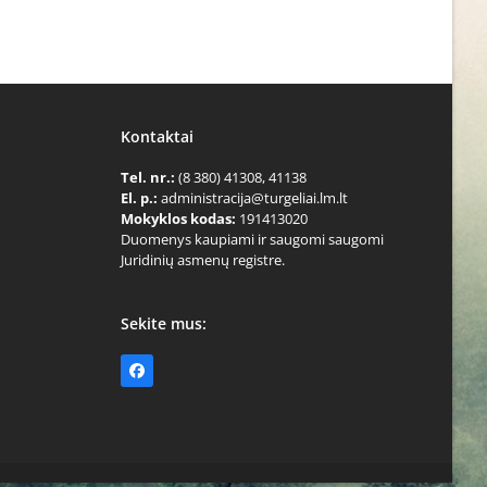
Kontaktai
Tel. nr.:
(8 380) 41308, 41138
El. p.:
administracija@turgeliai.lm.lt
Mokyklos kodas:
191413020
Duomenys kaupiami ir saugomi saugomi
Juridinių asmenų registre.
Sekite mus:
Facebook