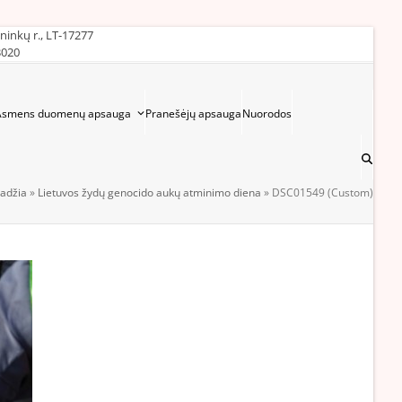
ininkų r., LT-17277
3020
Asmens duomenų apsauga
Pranešėjų apsauga
Nuorodos
adžia
»
Lietuvos žydų genocido aukų atminimo diena
»
DSC01549 (Custom)