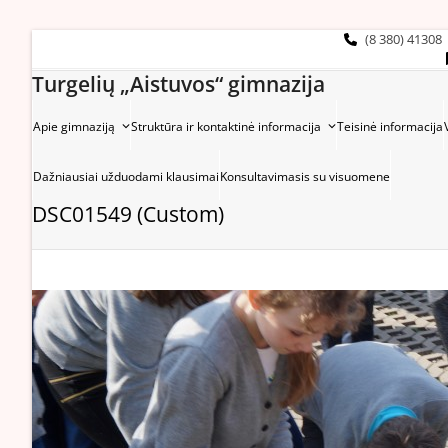
Skip
to
(8 380) 41308
content
Turgelių „Aistuvos“ gimnazija
Apie gimnaziją
Struktūra ir kontaktinė informacija
Teisinė informacija
Dažniausiai užduodami klausimai
Konsultavimasis su visuomene
DSC01549 (Custom)