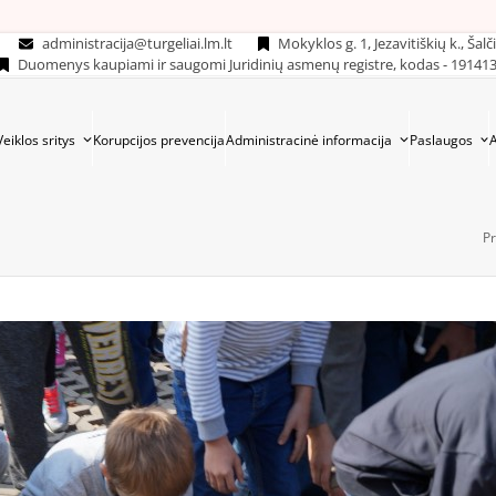
administracija@turgeliai.lm.lt
Mokyklos g. 1, Jezavitiškių k., Šalč
Duomenys kaupiami ir saugomi Juridinių asmenų registre, kodas - 19141
Veiklos sritys
Korupcijos prevencija
Administracinė informacija
Paslaugos
Pr