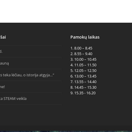
šai
Pamokų laikas
1. 8.00 – 8.45
d.
2. 8.55 – 9.40
3. 10.00 – 10.45
Kauną
4. 11.05 – 11.50
5. 12.05 – 12.50
s teka lėčiau, o istorija atgyja…“
6. 13.00 – 13.45
7. 13.55 – 14.40
me!
8. 14.45 – 15.30
9. 15.35 - 16.20
ta STEAM veikla