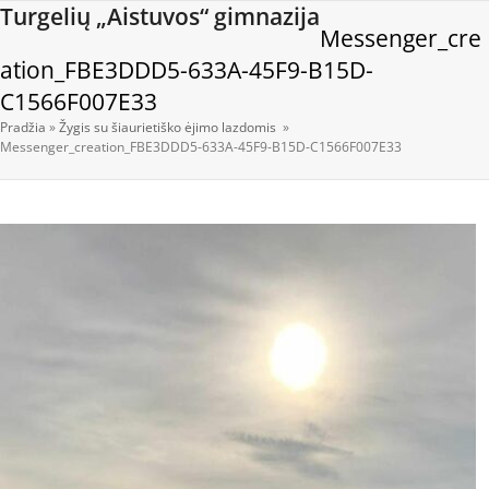
Open
Close
Skip
Turgelių „Aistuvos“ gimnazija
Messenger_cre
to
mobile
mobile
content
ation_FBE3DDD5-633A-45F9-B15D-
menu
menu
C1566F007E33
Pradžia
»
Žygis su šiaurietiško ėjimo lazdomis
»
Messenger_creation_FBE3DDD5-633A-45F9-B15D-C1566F007E33