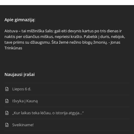
Apie gimnaziją:
Aistuva – tai milžiniška šalis: gali eiti devynis kartus po tris dienas ir
naktis per ošiančius miškus, neprieisi krašto. Pabelsk į duris, nebijok,
tave priims su džiaugsmu. Šita žemė nežino blogų žmonių. - Jonas
Trinkūnas
Naujausi įrašai
Liepos 6 d.
Išvyka į Kauną
„Kur laikas teka lėčiau, o istorija atgyja…“
Sveikiname!