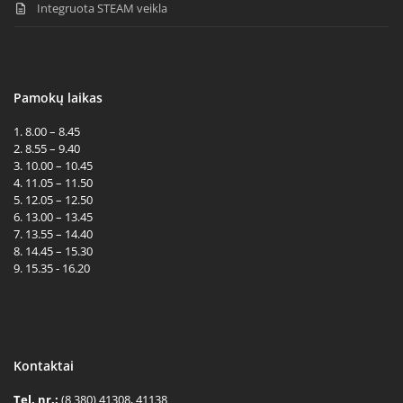
Integruota STEAM veikla
Pamokų laikas
1. 8.00 – 8.45
2. 8.55 – 9.40
3. 10.00 – 10.45
4. 11.05 – 11.50
5. 12.05 – 12.50
6. 13.00 – 13.45
7. 13.55 – 14.40
8. 14.45 – 15.30
9. 15.35 - 16.20
Kontaktai
Tel. nr.:
(8 380) 41308, 41138