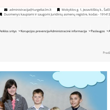
administracija@turgeliai.lm.lt
Mokyklos g. 1, Jezavitiškių k., Šalč
Duomenys kaupiami ir saugomi Juridinių asmenų registre, kodas - 19141
Veiklos sritys
Korupcijos prevencija
Administracinė informacija
Paslaugos
Prad