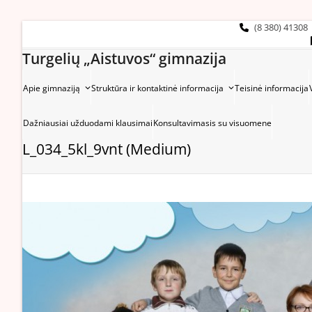
Skip
to
(8 380) 41308
content
Turgelių „Aistuvos“ gimnazija
Apie gimnaziją
Struktūra ir kontaktinė informacija
Teisinė informacija
Dažniausiai užduodami klausimai
Konsultavimasis su visuomene
L_034_5kl_9vnt (Medium)