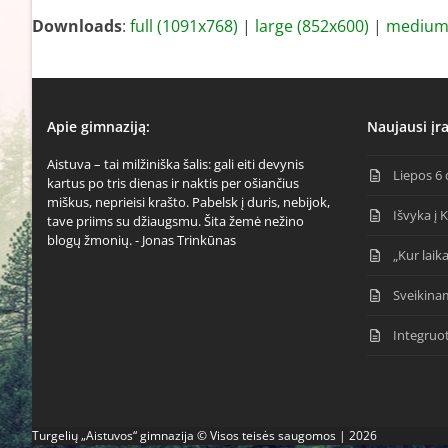
Downloads
:
full (1091x768)
|
large (852x600)
|
medium 
Apie gimnaziją:
Naujausi įra
Aistuva – tai milžiniška šalis: gali eiti devynis
Liepos 6 
kartus po tris dienas ir naktis per ošiančius
miškus, neprieisi krašto. Pabelsk į duris, nebijok,
Išvyka į 
tave priims su džiaugsmu. Šita žemė nežino
blogų žmonių. - Jonas Trinkūnas
„Kur laika
Sveikina
Integruo
Turgelių „Aistuvos“ gimnazija © Visos teisės saugomos | 2026