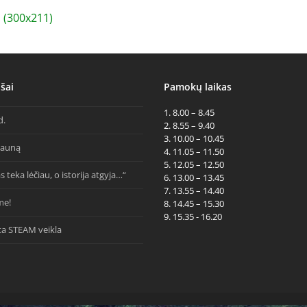
(300x211)
šai
Pamokų laikas
1. 8.00 – 8.45
d.
2. 8.55 – 9.40
3. 10.00 – 10.45
Kauną
4. 11.05 – 11.50
5. 12.05 – 12.50
s teka lėčiau, o istorija atgyja…“
6. 13.00 – 13.45
7. 13.55 – 14.40
me!
8. 14.45 – 15.30
9. 15.35 - 16.20
ta STEAM veikla