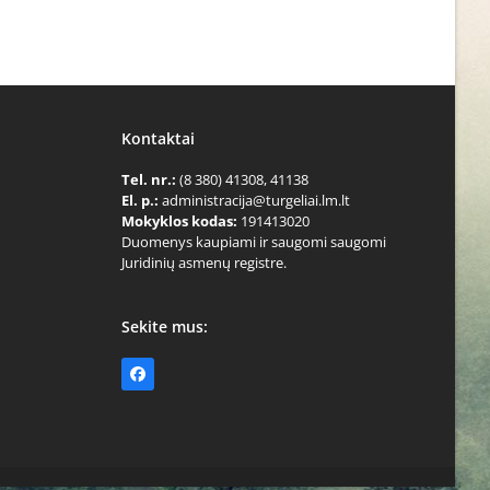
Kontaktai
Tel. nr.:
(8 380) 41308, 41138
El. p.:
administracija@turgeliai.lm.lt
Mokyklos kodas:
191413020
Duomenys kaupiami ir saugomi saugomi
Juridinių asmenų registre.
Sekite mus:
Facebook