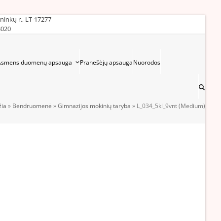
ininkų r., LT-17277
3020
Asmens duomenų apsauga
Pranešėjų apsauga
Nuorodos
žia
»
Bendruomenė
»
Gimnazijos mokinių taryba
»
L_034_5kl_9vnt (Medium)