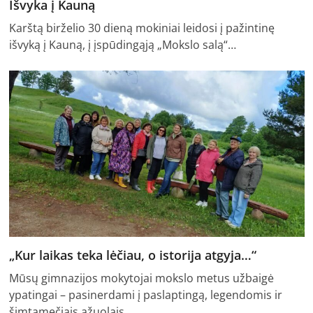
Išvyka į Kauną
Karštą birželio 30 dieną mokiniai leidosi į pažintinę
išvyką į Kauną, į įspūdingąją „Mokslo salą“…
„Kur laikas teka lėčiau, o istorija atgyja…“
Mūsų gimnazijos mokytojai mokslo metus užbaigė
ypatingai – pasinerdami į paslaptingą, legendomis ir
šimtamečiais ąžuolais…