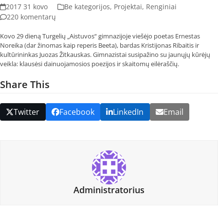
2017 31 kovo
Be kategorijos
,
Projektai
,
Renginiai
220 komentarų
Kovo 29 dieną Turgelių „Aistuvos“ gimnazijoje viešėjo poetas Ernestas
Noreika (dar žinomas kaip reperis Beeta), bardas Kristijonas Ribaitis ir
kultūrininkas Juozas Žitkauskas. Gimnazistai susipažino su jaunųjų kūrėjų
veikla: klausėsi dainuojamosios poezijos ir skaitomų eilėraščių.
Share This
Twitter
Facebook
LinkedIn
Email
Administratorius