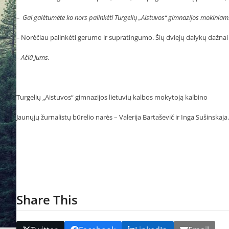
–
Gal galėtumėte ko nors palinkėti Turgelių „Aistuvos‘‘ gimnazijos mokiniam
–
Norėčiau palinkėti gerumo ir supratingumo. Šių dviejų dalykų dažnai 
–
Ačiū Jums.
Turgelių „Aistuvos“ gimnazijos lietuvių kalbos mokytoją kalbino
Jaunųjų žurnalistų būrelio narės – Valerija Bartaševič ir Inga Sušinskaja.
Share This