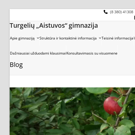
Skip
to
(8 380) 41308
content
Turgelių „Aistuvos“ gimnazija
Apie gimnaziją
Struktūra ir kontaktinė informacija
Teisinė informacija
Dažniausiai užduodami klausimai
Konsultavimasis su visuomene
Blog