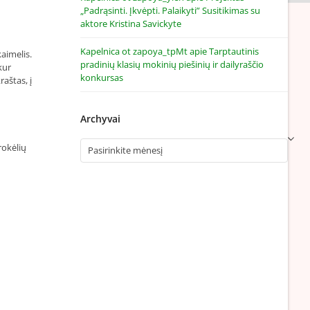
„Padrąsinti. Įkvėpti. Palaikyti” Susitikimas su
aktore Kristina Savickyte
Kapelnica ot zapoya_tpMt
apie
Tarptautinis
kaimelis.
pradinių klasių mokinių piešinių ir dailyraščio
kur
konkursas
aštas, į
Archyvai
Archyvai
rokėlių