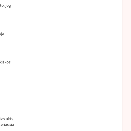
to, jog
uja
kiškos
as akis,
geriausia