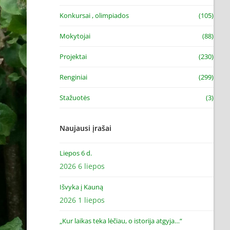
Konkursai , olimpiados
(105)
Mokytojai
(88)
Projektai
(230)
Renginiai
(299)
Stažuotės
(3)
Naujausi įrašai
Liepos 6 d.
2026 6 liepos
Išvyka į Kauną
2026 1 liepos
„Kur laikas teka lėčiau, o istorija atgyja…“