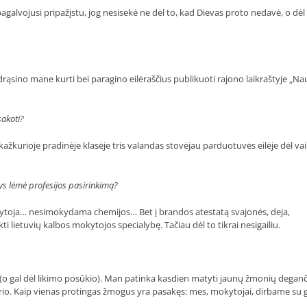
agalvojusi pripažįstu, jog nesisekė ne dėl to, kad Dievas proto nedavė, o dėl 
drąsino mane kurti bei paragino eilėraščius publikuoti rajono laikraštyje „Na
sakoti?
urioje pradinėje klasėje tris valandas stovėjau parduotuvės eilėje dėl vai
stys lėmė profesijos pasirinkimą?
gydytoja… nesimokydama chemijos… Bet į brandos atestatą svajonės, deja,
i lietuvių kalbos mokytojos specialybę. Tačiau dėl to tikrai nesigailiu.
(o gal dėl likimo posūkio). Man patinka kasdien matyti jaunų žmonių deganči
ūrio. Kaip vienas protingas žmogus yra pasakęs: mes, mokytojai, dirbame su 