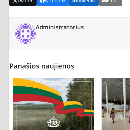
Twitter
Facebook
LinkedIn
Email
Administratorius
Panašios naujienos