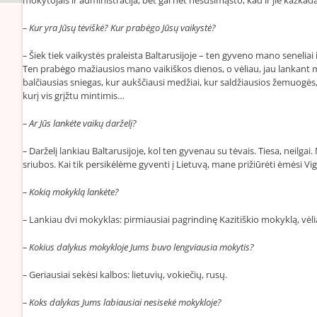
–
Kur yra Jūsų tėviškė? Kur prabėgo Jūsų vaikystė?
–
Šiek tiek vaikystės praleista Baltarusijoje – ten gyveno mano seneliai
Ten prabėgo mažiausios mano vaikiškos dienos, o vėliau, jau lankant mo
balčiausias sniegas, kur aukščiausi medžiai, kur saldžiausios žemuogės
kurį vis grįžtu mintimis…
–
Ar Jūs lankėte vaikų darželį?
–
Darželį lankiau Baltarusijoje, kol ten gyvenau su tėvais. Tiesa, nei
sriubos. Kai tik persikėlėme gyventi į Lietuvą, mane prižiūrėti ėmėsi 
–
Kokią mokyklą lankėte?
–
Lankiau dvi mokyklas: pirmiausiai pagrindinę Kazitiškio mokyklą, vėl
–
Kokius dalykus mokykloje Jums buvo lengviausia mokytis?
–
Geriausiai sekėsi kalbos: lietuvių, vokiečių, rusų.
–
Koks dalykas Jums labiausiai nesisekė mokykloje?