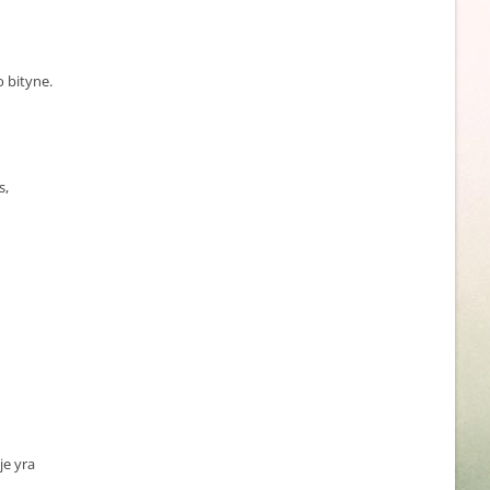
o bityne.
s,
je yra