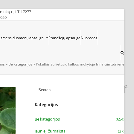
ininkų r., LT-17277
3020
Asmens duomenų apsauga
Pranešėjų apsauga
Nuorodos
nos
»
Be kategorijos
»
Pokalbis su lietuvių kalbos mokytoja Irina Gimžūniene
Search
Kategorijos
Be kategorijos
(654)
Jaunieji žurnalistai
(37)