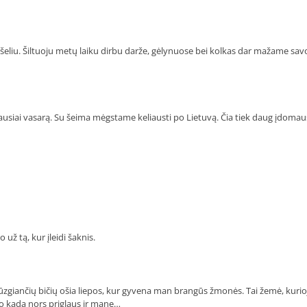
 vąšeliu. Šiltuoju metų laiku dirbu darže, gėlynuose bei kolkas dar mažame sav
usiai vasarą. Su šeima mėgstame keliausti po Lietuvą. Čia tiek daug įdomau
už tą, kur įleidi šaknis.
s dūzgiančių bičių ošia liepos, kur gyvena man brangūs žmonės. Tai žemė, kurio
o kada nors priglaus ir mane…