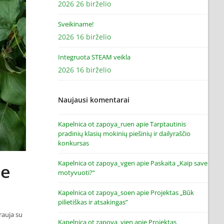
2026 26 birželio
Sveikiname!
2026 16 birželio
Integruota STEAM veikla
2026 16 birželio
Naujausi komentarai
Kapelnica ot zapoya_ruen
apie
Tarptautinis
pradinių klasių mokinių piešinių ir dailyraščio
konkursas
Kapelnica ot zapoya_vgen
apie
Paskaita „Kaip save
ne
motyvuoti?“
Kapelnica ot zapoya_soen
apie
Projektas „Būk
pilietiškas ir atsakingas”
rauja su
Kapelnica ot zapoya_yien
apie
Projektas