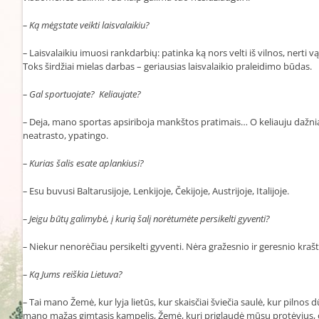
–
Ką mėgstate veikti laisvalaikiu?
–
Laisvalaikiu imuosi rankdarbių: patinka ką nors velti iš vilnos, nerti
Toks širdžiai mielas darbas – geriausias laisvalaikio praleidimo būdas.
–
Gal sportuojate? Keliaujate?
–
Deja, mano sportas apsiriboja mankštos pratimais… O keliauju dažnia
neatrasto, ypatingo.
–
Kurias šalis esate aplankiusi?
–
Esu buvusi Baltarusijoje, Lenkijoje, Čekijoje, Austrijoje, Italijoje.
–
Jeigu būtų galimybė, į kurią šalį norėtumėte persikelti gyventi?
–
Niekur nenorėčiau persikelti gyventi. Nėra gražesnio ir geresnio krašto 
–
Ką Jums reiškia Lietuva?
–
Tai mano Žemė, kur lyja lietūs, kur skaisčiai šviečia saulė, kur pilno
mano mažas gimtasis kampelis, Žemė, kuri priglaudė mūsų protėvius, 