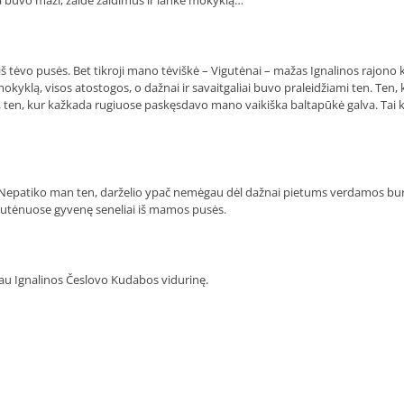
 iš tėvo pusės. Bet tikroji mano tėviškė – Vigutėnai – mažas Ignalinos rajono 
kyklą, visos atostogos, o dažnai ir savaitgaliai buvo praleidžiami ten. Ten, 
, ten, kur kažkada rugiuose paskęsdavo mano vaikiška baltapūkė galva. Tai kr
lgai. Nepatiko man ten, darželio ypač nemėgau dėl dažnai pietums verdamos bu
Vigutėnuose gyvenę seneliai iš mamos pusės.
iau Ignalinos Česlovo Kudabos vidurinę.