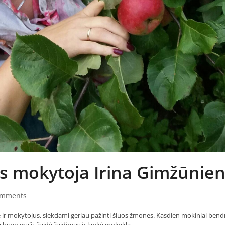
bos mokytoja Irina Gimžūnie
omments
rę ir mokytojus, siekdami geriau pažinti šiuos žmones. Kasdien mokiniai bend
ada buvo maži, žaidė žaidimus ir lankė mokyklą…