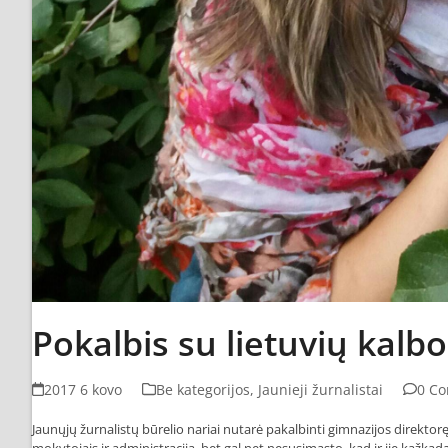
Pokalbis su lietuvių kal
2017 6 kovo
Be kategorijos
,
Jaunieji žurnalistai
0 C
Jaunųjų žurnalistų būrelio nariai nutarė pakalbinti gimnazijos direkto
mokytojais ir administracija, bet gal net nesusimąsto, kad ir jie kažk