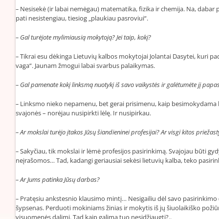
–
Nesisekė (ir labai nemėgau) matematika, fizika ir chemija. Na, dabar p
pati nesistengiau, tiesiog „plaukiau pasroviui“.
–
Gal turėjote mylimiausią mokytoją? Jei taip, kokį?
–
Tikrai esu dėkinga Lietuvių kalbos mokytojai Jolantai Dasytei, kuri pa
vaga“. Jaunam žmogui labai svarbus palaikymas.
–
Gal pamenate kokį linksmą nuotykį iš savo vaikystės ir galėtumėte jį papa
–
Linksmo nieko nepamenu, bet gerai prisimenu, kaip besimokydama kažk
svajonės – norėjau nusipirkti lėlę. Ir nusipirkau.
–
Ar mokslai turėjo įtakos Jūsų šiandieninei profesijai? Ar visgi kitos prieža
–
Sakyčiau, tik mokslai ir lėmė profesijos pasirinkimą. Svajojau būti 
neįrašomos… Tad, kadangi geriausiai sekėsi lietuvių kalba, teko pasirinkt
–
Ar Jums patinka Jūsų darbas?
–
Pratęsiu ankstesnio klausimo mintį… Nesigailiu dėl savo pasirinkimo 
šypsenas. Perduoti mokiniams žinias ir mokytis iš jų šiuolaikiško poži
visuomenės dalimi. Tad kaip galima tuo nesidžiaugti?..