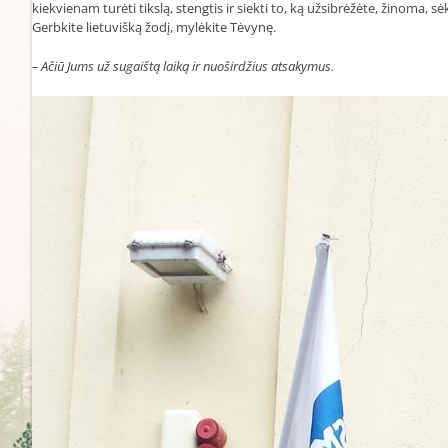
kiekvienam turėti tikslą, stengtis ir siekti to, ką užsibrėžėte, žinoma,
Gerbkite lietuvišką žodį, mylėkite Tėvynę.
– Ačiū Jums už sugaištą laiką ir nuoširdžius atsakymus.