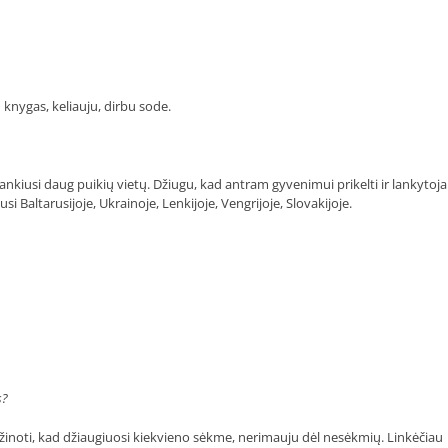
u knygas, keliauju, dirbu sode.
aplankiusi daug puikių vietų. Džiugu, kad antram gyvenimui prikelti ir lankytoj
 Baltarusijoje, Ukrainoje, Lenkijoje, Vengrijoje, Slovakijoje.
s?
 žinoti, kad džiaugiuosi kiekvieno sėkme, nerimauju dėl nesėkmių. Linkėčiau