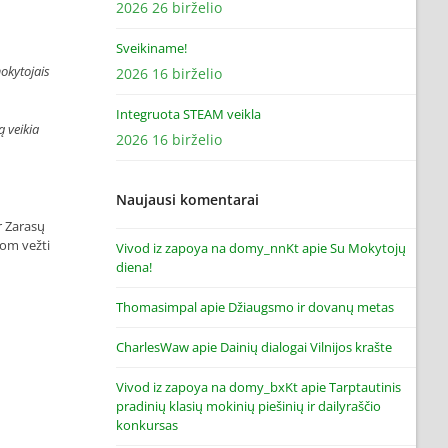
2026 26 birželio
Sveikiname!
mokytojais
2026 16 birželio
Integruota STEAM veikla
 veikia
2026 16 birželio
Naujausi komentarai
r Zarasų
vom vežti
Vivod iz zapoya na domy_nnKt
apie
Su Mokytojų
diena!
Thomasimpal
apie
Džiaugsmo ir dovanų metas
CharlesWaw
apie
Dainių dialogai Vilnijos krašte
Vivod iz zapoya na domy_bxKt
apie
Tarptautinis
pradinių klasių mokinių piešinių ir dailyraščio
konkursas