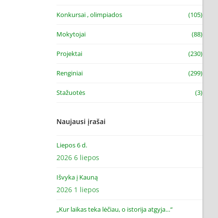
Konkursai , olimpiados
(105)
Mokytojai
(88)
Projektai
(230)
Renginiai
(299)
Stažuotės
(3)
Naujausi įrašai
Liepos 6 d.
2026 6 liepos
Išvyka į Kauną
2026 1 liepos
„Kur laikas teka lėčiau, o istorija atgyja…“