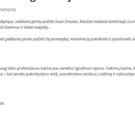
omments
 mokytojus, siekdami geriau pažinti šiuos žmones. Kasdien mokiniai bendrauja su 
aidė žaidimus ir lankė mokyklą…
ad galėtume geriau pažinti šią asmenybę, nutarėme ją pakalbinti ir pasidomėti, ką
g laiko praleisdavau kaime pas senelius Ignalinos rajone, Ceikinių kaime, i
is – kai senelis pakinkydavo arklį, susodindavo anūkus į vežimą ir važiuoda
ai.