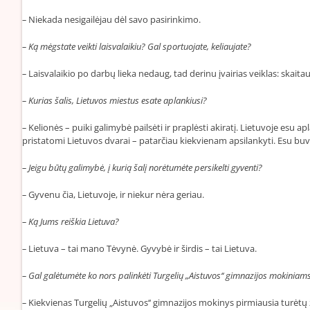
–
Niekada nesigailėjau dėl savo pasirinkimo.
– Ką mėgstate veikti laisvalaikiu? Gal sportuojate, keliaujate?
–
Laisvalaikio po darbų lieka nedaug, tad derinu įvairias veiklas: skaita
– Kurias šalis, Lietuvos miestus esate aplankiusi?
–
Kelionės – puiki galimybė pailsėti ir praplėsti akiratį. Lietuvoje esu 
pristatomi Lietuvos dvarai – patarčiau kiekvienam apsilankyti. Esu buvusi
– Jeigu būtų galimybė, į kurią šalį norėtumėte persikelti gyventi?
–
Gyvenu čia, Lietuvoje, ir niekur nėra geriau.
– Ką Jums reiškia Lietuva?
–
Lietuva – tai mano Tėvynė. Gyvybė ir širdis – tai Lietuva.
– Gal galėtumėte ko nors palinkėti Turgelių „Aistuvos‘‘ gimnazijos mokiniam
–
Kiekvienas Turgelių „Aistuvos‘‘ gimnazijos mokinys pirmiausia turėtų