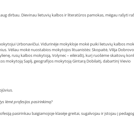
aug dirbau. Dievinau lietuvių kalbos ir literatūros pamokas, mėgau rašyti raš
okytojui Urbonavičiui. Vidurinėje mokykloje mokė puiki lietuvių kalbos mo
nius. Vėliau mokė nuostabios mokytojos lituanistės: Skopaitė, Vilija Dobrovo
žylienę, rusų kalbos mokytoją, Volynec – eilėraštį, kurį ruošėme skaitovų kon
 mokytoją Saplį, geografijos mokytoją Gintarą Dobilaitį, dabartinį Vievio
pjūvius.
astys lėmė profesijos pasirinkimą?
fesiją pasirinkau baigiamojoje klasėje greitai, sugalvojau ir įstojau į pedago