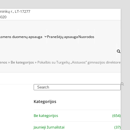
ininkų r., LT-17277
3020
Asmens duomenų apsauga
Pranešėjų apsauga
Nuorodos
ienos
»
Be kategorijos
»
Pokalbis su Turgelių „Aistuvos“ gimnazijos direktore
Search
Kategorijos
Be kategorijos
(654)
Jaunieji žurnalistai
(37)