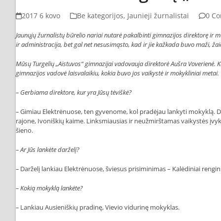
2017 6 kovo
Be kategorijos
,
Jaunieji žurnalistai
0 C
Jaunųjų žurnalistų būrelio nariai nutarė pakalbinti gimnazijos direktorę ir
ir administracija, bet gal net nesusimąsto, kad ir jie kažkada buvo maži, ž
Mūsų Turgelių „Aistuvos“ gimnazijai vadovauja direktorė Aušra Voverienė. K
gimnazijos vadovė laisvalaikiu, kokia buvo jos vaikystė ir mokykliniai metai.
– Gerbiama direktore, kur yra Jūsų tėviškė?
–
Gimiau Elektrėnuose, ten gyvenome, kol pradėjau lankyti mokyklą. Dau
rajone, Ivoniškių kaime. Linksmiausias ir neužmirštamas vaikystės įvyk
šieno.
– Ar Jūs lankėte darželį?
–
Darželį lankiau Elektrėnuose, šviesus prisiminimas – Kalėdiniai rengini
– Kokią mokyklą lankėte?
–
Lankiau Ausieniškių pradinę, Vievio vidurinę mokyklas.