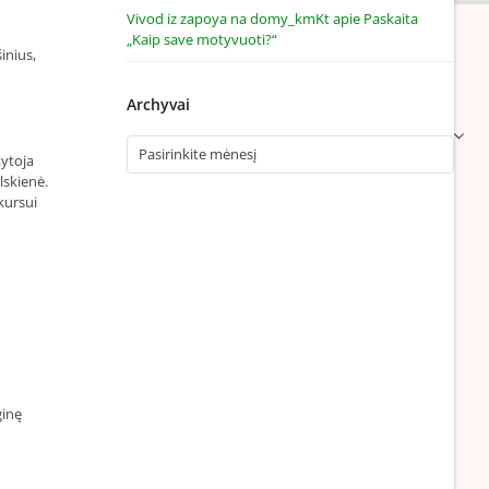
Vivod iz zapoya na domy_kmKt
apie
Paskaita
„Kaip save motyvuoti?“
inius,
Archyvai
Archyvai
kytoja
lskienė.
kursui
ginę