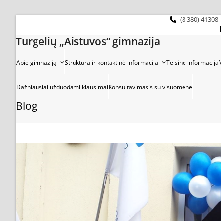
Skip
to
(8 380) 41308
content
Turgelių „Aistuvos“ gimnazija
Apie gimnaziją
Struktūra ir kontaktinė informacija
Teisinė informacija
Dažniausiai užduodami klausimai
Konsultavimasis su visuomene
Blog