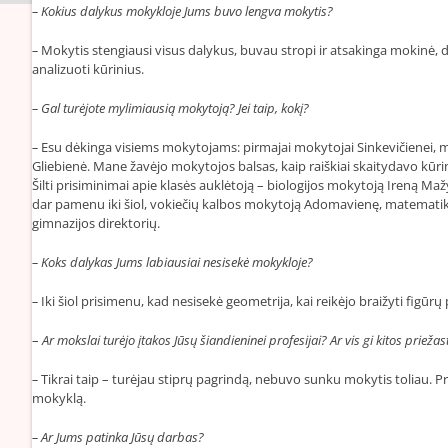
– Kokius dalykus mokykloje Jums buvo lengva mokytis?
–
Mokytis stengiausi visus dalykus, buvau stropi ir atsakinga mokinė, d
analizuoti kūrinius.
– Gal turėjote mylimiausią mokytoją? Jei taip, kokį?
–
Esu dėkinga visiems mokytojams: pirmajai mokytojai Sinkevičienei, m
Gliebienė. Mane žavėjo mokytojos balsas, kaip raiškiai skaitydavo kūri
Šilti prisiminimai apie klasės auklėtoją – biologijos mokytoją Ireną Ma
dar pamenu iki šiol, vokiečių kalbos mokytoją Adomavienę, matematikos
gimnazijos direktorių.
– Koks dalykas Jums labiausiai nesisekė mokykloje?
–
Iki šiol prisimenu, kad nesisekė geometrija, kai reikėjo braižyti figūrų 
–
Ar mokslai turėjo įtakos Jūsų šiandieninei profesijai? Ar vis gi kitos priež
–
Tikrai taip – turėjau stiprų pagrindą, nebuvo sunku mokytis toliau. Pro
mokyklą.
– Ar Jums patinka Jūsų darbas?