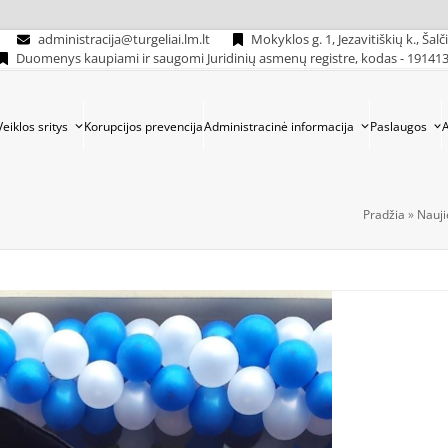
administracija@turgeliai.lm.lt
Mokyklos g. 1, Jezavitiškių k., Šalč
Duomenys kaupiami ir saugomi Juridinių asmenų registre, kodas - 19141
Veiklos sritys
Korupcijos prevencija
Administracinė informacija
Paslaugos
Pradžia
»
Nauj