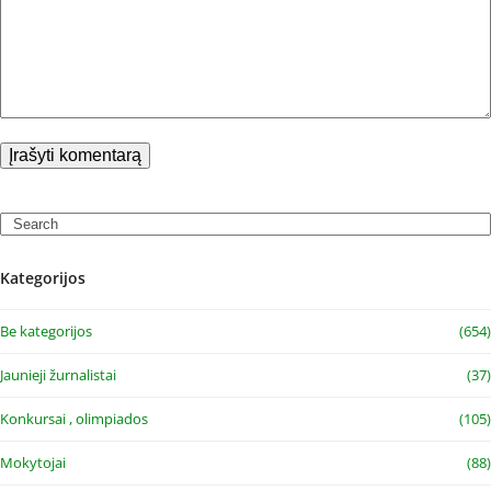
Search
Kategorijos
Be kategorijos
(654)
Jaunieji žurnalistai
(37)
Konkursai , olimpiados
(105)
Mokytojai
(88)