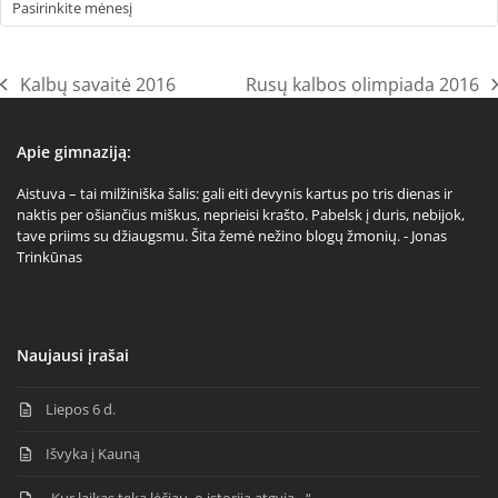
Kalbų savaitė 2016
Rusų kalbos olimpiada 2016
previous
next
post:
post:
Apie gimnaziją:
Aistuva – tai milžiniška šalis: gali eiti devynis kartus po tris dienas ir
naktis per ošiančius miškus, neprieisi krašto. Pabelsk į duris, nebijok,
tave priims su džiaugsmu. Šita žemė nežino blogų žmonių. - Jonas
Trinkūnas
Naujausi įrašai
Liepos 6 d.
Išvyka į Kauną