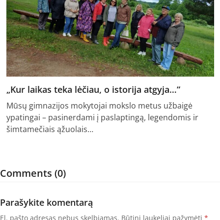
„Kur laikas teka lėčiau, o istorija atgyja…“
Mūsų gimnazijos mokytojai mokslo metus užbaigė
ypatingai – pasinerdami į paslaptingą, legendomis ir
šimtamečiais ąžuolais…
Comments (0)
Parašykite komentarą
El. pašto adresas nebus skelbiamas.
Būtini laukeliai pažymėti
*