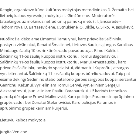
Renginį organizavo kūno kultūros mokytojas metodininkas D. Žemaitis bei
lietuvių kalbos vyresnioji mokytoja I. Gimžūnienė. Moderatorės
(atsakingos už mokinius netradicinių pamokų metu) : I. Jančioraitė –
Tichomirova, D. Bartasevičienė, J. Striukienė, O. Dikšė, G. Silko, A. Jasiukevič.
Nuoširdžiai dėkojame Eimantui Tamulynui, karo prievolės Šalčininkų
poskyrio viršininkui, Renatai Šmailienei, Lietuvos šaulių sąjungos Karaliaus
Mindaugo šaulių 10-os rinktinės vado pavaduotojai, Rimui Kukliui,
Šalčininkų 11-os šaulių kuopos instruktoriui, Tomui Bagdanavičiui,
Šalčininkų 11-os šaulių kuopos instruktoriui, Mariui Arnastauskui, karo
prievolės Šalčininkų poskyrio specialistui, Vidmantui Kuprečiui, atsargos
vyr. leitenantui, Šalčininkų 11- os šaulių kuopos būrelio vadovui. Taip pat
esame dėkingi Gedimino štabo bataliono garbės sargybos kuopai: seržantui
Genrichui Kežunui, vyr. eiliniam Tomui Gervei, vyr. eiliniam Sergejui
Aleksandrovui, jaun. eiliniam Pauliui Baranauskui. Už karinės technikos
parodą dėkojame Ernest Malinovskij, Karo policijos Paramos ir aprūpinimo
grupės vadui, bei Donatui Stefanovičiui, Karo policijos Paramos ir
aprūpinimo grupės kariniam kurjeriui.
Lietuvių kalbos mokytoja
Jurgita Venienė