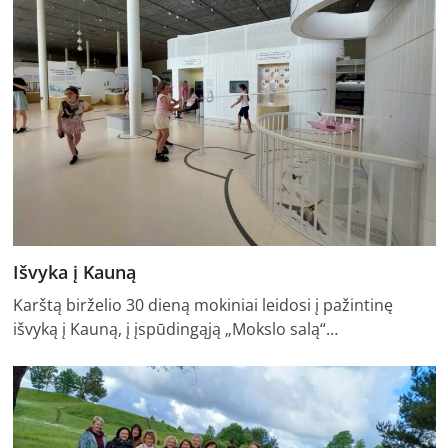
Išvyka į Kauną
Karštą birželio 30 dieną mokiniai leidosi į pažintinę
išvyką į Kauną, į įspūdingąją „Mokslo salą“…