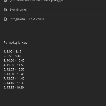
„Kur laikas teka lėčiau, o istorija atgyja…“
Sveikiname!
Integruota STEAM veikla
Pamokų laikas
1. 8.00 – 8.45
2. 8.55 – 9.40
3. 10.00 – 10.45
4. 11.05 – 11.50
5. 12.05 – 12.50
6. 13.00 – 13.45
7. 13.55 – 14.40
8. 14.45 – 15.30
9. 15.35 - 16.20