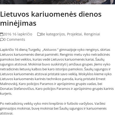
Lietuvos kariuomenės dienos
minėjimas
2016 16 lapkričio
Be kategorijos
,
Projektai
,
Renginiai
0 Comments
Lapkričio 16 dieną Turgelių „Aistuvos “ gimnazijoje vyko renginys, skirtas
Lietuvos kariuomenės dienai paminėti. Renginio metu vyko netradicinės
pamokos bei veiklos, kurias vedė Lietuvos kariuomenės kariai, Šaulių
sąjungos atstovai. Mokiniai buvo suskirstyti į amžiaus grupes. Jiems vyko
netradicinės lietuvių kalbos bei karo istorijos pamokos. Šaulių sąjungos ir
Lietuvos kariuomenės atstovai pristatė savo veiklą. Mokyklos kieme vyko
Lietuvos kariuomenės karinės technikos paroda, kurią pristatė Ernest
Malinovskij, Karo policijos Paramos ir aprūpinimo grupės vadas, bei
Donatas Stefanovičius, Karo policijos Paramos ir aprūpinimo grupės karinis
kurjeris.
Po netradicinių veiklų vyko mini krepšinio ir futbolo varžybos. Varžėsi
gimnazijos mokiniai, buvę mokiniai bei Šaulių sąjungos ir kariuomenės
atstovai.