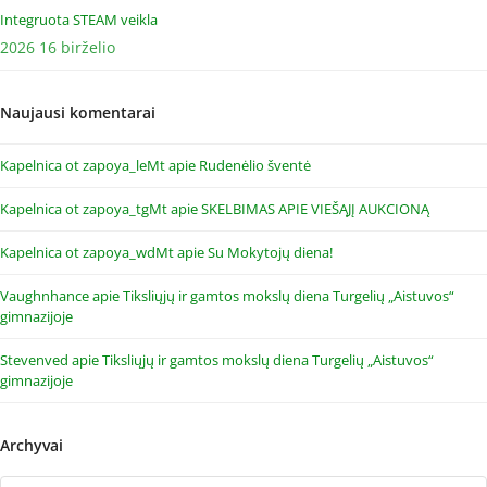
Integruota STEAM veikla
2026 16 birželio
Naujausi komentarai
Kapelnica ot zapoya_leMt
apie
Rudenėlio šventė
Kapelnica ot zapoya_tgMt
apie
SKELBIMAS APIE VIEŠĄJĮ AUKCIONĄ
Kapelnica ot zapoya_wdMt
apie
Su Mokytojų diena!
Vaughnhance
apie
Tiksliųjų ir gamtos mokslų diena Turgelių „Aistuvos“
gimnazijoje
Stevenved
apie
Tiksliųjų ir gamtos mokslų diena Turgelių „Aistuvos“
gimnazijoje
Archyvai
Archyvai