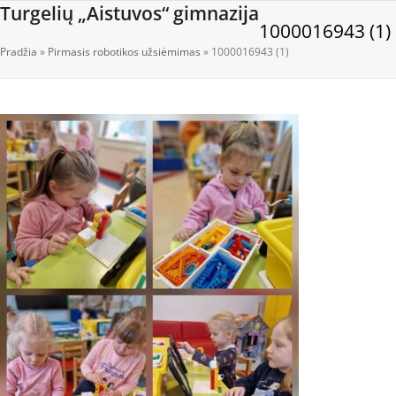
Open
Close
Skip
Turgelių „Aistuvos“ gimnazija
1000016943 (1)
to
mobile
mobile
content
Pradžia
»
Pirmasis robotikos užsiėmimas
»
1000016943 (1)
menu
menu