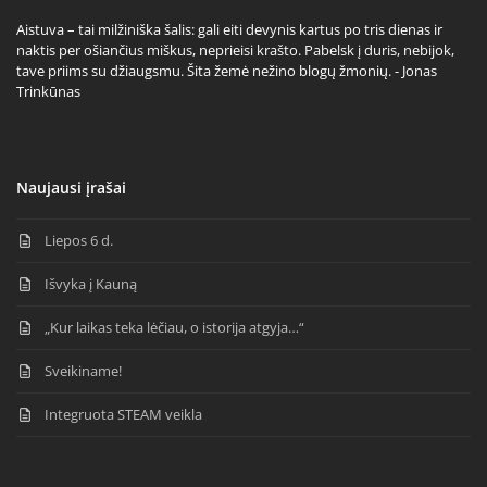
Aistuva – tai milžiniška šalis: gali eiti devynis kartus po tris dienas ir
naktis per ošiančius miškus, neprieisi krašto. Pabelsk į duris, nebijok,
tave priims su džiaugsmu. Šita žemė nežino blogų žmonių. - Jonas
Trinkūnas
Naujausi įrašai
Liepos 6 d.
Išvyka į Kauną
„Kur laikas teka lėčiau, o istorija atgyja…“
Sveikiname!
Integruota STEAM veikla