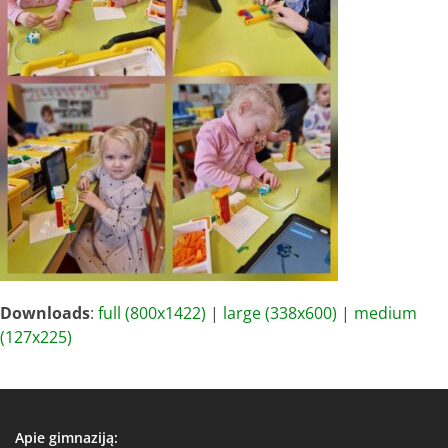
Downloads
:
full (800x1422)
|
large (338x600)
|
medium
(127x225)
Apie gimnaziją: