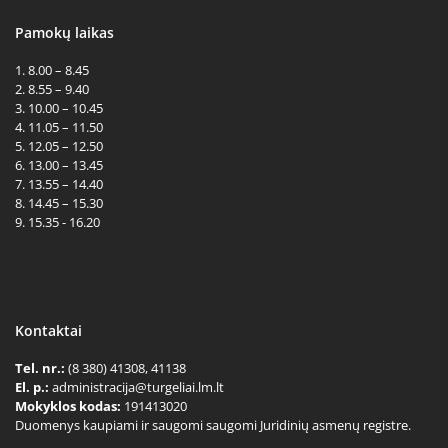
Pamokų laikas
1. 8.00 – 8.45
2. 8.55 – 9.40
3. 10.00 – 10.45
4. 11.05 – 11.50
5. 12.05 – 12.50
6. 13.00 – 13.45
7. 13.55 – 14.40
8. 14.45 – 15.30
9. 15.35 - 16.20
Kontaktai
Tel. nr.:
(8 380) 41308, 41138
El. p.:
administracija@turgeliai.lm.lt
Mokyklos kodas:
191413020
Duomenys kaupiami ir saugomi saugomi Juridinių asmenų registre.