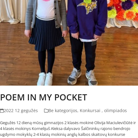
POEM IN MY POCKET
2022 12 gegužės
Be kategorijos
,
Konkursai , olimpiados
Gegužės 12 dieną mūsų gimnazijos 2 klasės mokinė Olivija Maciulevičiūtė ir
4 klasės mokinys Kornelijuš Aleksa dalyvavo Šalčininkų rajono bendrojo
ugdymo mokyklų 2-4 klasių mokinių anglų kalbos skaitovų konkurse