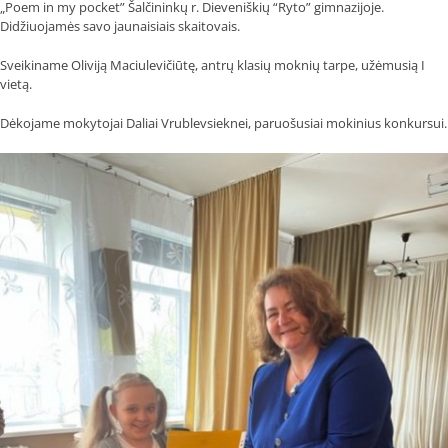
„Poem in my pocket” Šalčininkų r. Dieveniškių “Ryto” gimnazijoje.
Didžiuojamės savo jaunaisiais skaitovais.
Sveikiname Oliviją Maciulevičiūtę, antrų klasių moknių tarpe, užėmusią I
vietą.
Dėkojame mokytojai Daliai Vrublevsieknei, paruošusiai mokinius konkursui.