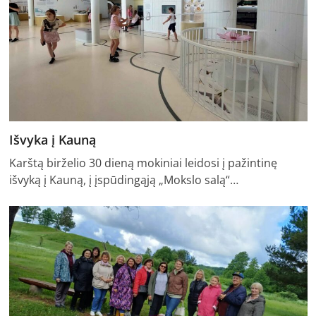
Išvyka į Kauną
Karštą birželio 30 dieną mokiniai leidosi į pažintinę
išvyką į Kauną, į įspūdingąją „Mokslo salą“…