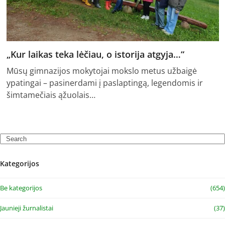
„Kur laikas teka lėčiau, o istorija atgyja…“
Mūsų gimnazijos mokytojai mokslo metus užbaigė
ypatingai – pasinerdami į paslaptingą, legendomis ir
šimtamečiais ąžuolais…
Search
Kategorijos
Be kategorijos
(654)
Jaunieji žurnalistai
(37)