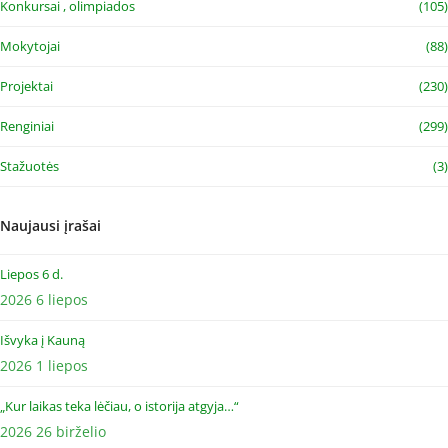
Konkursai , olimpiados
(105)
Mokytojai
(88)
Projektai
(230)
Renginiai
(299)
Stažuotės
(3)
Naujausi įrašai
Liepos 6 d.
2026 6 liepos
Išvyka į Kauną
2026 1 liepos
„Kur laikas teka lėčiau, o istorija atgyja…“
2026 26 birželio