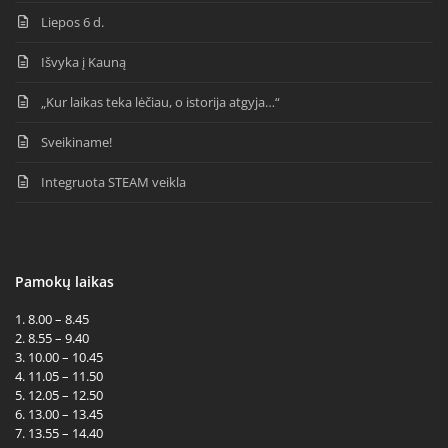
Liepos 6 d.
Išvyka į Kauną
„Kur laikas teka lėčiau, o istorija atgyja…“
Sveikiname!
Integruota STEAM veikla
Pamokų laikas
1. 8.00 – 8.45
2. 8.55 – 9.40
3. 10.00 – 10.45
4. 11.05 – 11.50
5. 12.05 – 12.50
6. 13.00 – 13.45
7. 13.55 – 14.40