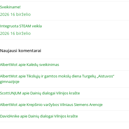
Sveikiname!
2026 16 birželio
Integruota STEAM veikla
2026 16 birželio
Naujausi komentarai
AlbertMot
apie
Kalėdų sveikinimas
AlbertMot
apie
Tiksliųjų ir gamtos mokslų diena Turgelių „Aistuvos“
gimnazijoje
ScottUNJUM
apie
Dainių dialogai Vilnijos krašte
AlbertMot
apie
Krepšinio varžybos Vilniaus Siemens Arenoje
DavidAnike
apie
Dainių dialogai Vilnijos krašte