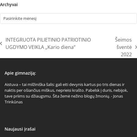
Archyvai
Archyvai
INTEGRUOTA PILIETINIO PATRIOTINIO
Šeimos
previous
UGDYMO VEIKLA „Kario diena“
šventė
next
post:
2022
post:
Apie gimnaziją:
Aistuva – tai milžiniška šalis: gali eiti devynis kartus po tris dienas ir
naktis per ošiančius miškus, neprieisi krašto. Pabelsk į duris, nebijok,
tave priims su džiaugsmu. Šita žemė nežino blogų žmonių. - Jonas
Trinkūnas
Naujausi įrašai