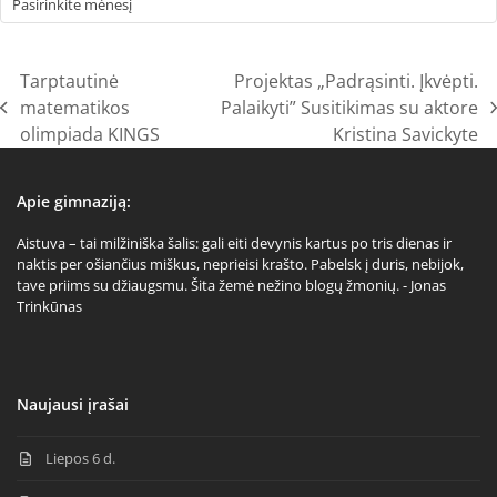
Tarptautinė
Projektas „Padrąsinti. Įkvėpti.
matematikos
Palaikyti” Susitikimas su aktore
previous
next
olimpiada KINGS
Kristina Savickyte
post:
post:
Apie gimnaziją:
Aistuva – tai milžiniška šalis: gali eiti devynis kartus po tris dienas ir
naktis per ošiančius miškus, neprieisi krašto. Pabelsk į duris, nebijok,
tave priims su džiaugsmu. Šita žemė nežino blogų žmonių. - Jonas
Trinkūnas
Naujausi įrašai
Liepos 6 d.