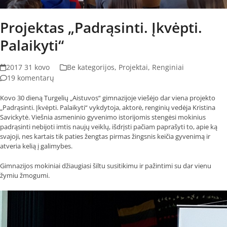
Projektas „Padrąsinti. Įkvėpti.
Palaikyti“
2017 31 kovo
Be kategorijos
,
Projektai
,
Renginiai
19 komentarų
Kovo 30 dieną Turgelių „Aistuvos“ gimnazijoje viešėjo dar viena projekto
„Padrąsinti. Įkvėpti. Palaikyti“ vykdytoja, aktorė, renginių vedėja Kristina
Savickytė. Viešnia asmeninio gyvenimo istorijomis stengėsi mokinius
padrąsinti nebijoti imtis naujų veiklų, išdrįsti pačiam paprašyti to, apie ką
svajoji, nes kartais tik paties žengtas pirmas žingsnis keičia gyvenimą ir
atveria kelią į galimybes.
Gimnazijos mokiniai džiaugiasi šiltu susitikimu ir pažintimi su dar vienu
žymiu žmogumi.