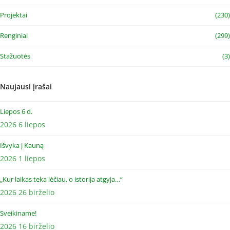
Projektai
(230)
Renginiai
(299)
Stažuotės
(3)
Naujausi įrašai
Liepos 6 d.
2026 6 liepos
Išvyka į Kauną
2026 1 liepos
„Kur laikas teka lėčiau, o istorija atgyja…“
2026 26 birželio
Sveikiname!
2026 16 birželio