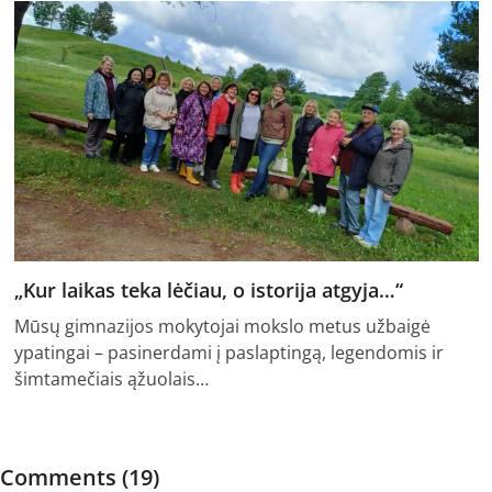
„Kur laikas teka lėčiau, o istorija atgyja…“
Mūsų gimnazijos mokytojai mokslo metus užbaigė
ypatingai – pasinerdami į paslaptingą, legendomis ir
šimtamečiais ąžuolais…
Comments (19)