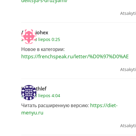
delitsya-s-druzyami/
Atsakyti
Antoniohex
2026 18 liepos 0:25
Новое в категории:
https://frenchspeak.ru/letter/%D0%97%D0%AE
Atsakyti
Kennethlef
2026 18 liepos 4:04
Читать расширенную версию:
https://diet-
menyu.ru
Atsakyti