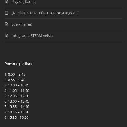
Išvyka į Kauną
„Kur laikas teka lėčiau, o istorija atgyja…“
Sveikiname!
Integruota STEAM veikla
Pamokų laikas
1. 8.00 – 8.45
2. 8.55 – 9.40
3. 10.00 – 10.45
4. 11.05 – 11.50
5. 12.05 – 12.50
6. 13.00 – 13.45
7. 13.55 – 14.40
8. 14.45 – 15.30
9. 15.35 - 16.20