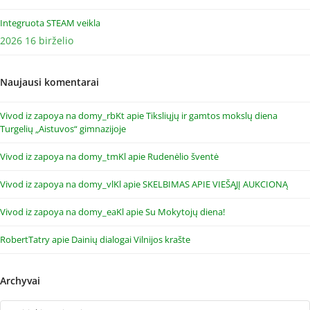
Integruota STEAM veikla
2026 16 birželio
Naujausi komentarai
Vivod iz zapoya na domy_rbKt
apie
Tiksliųjų ir gamtos mokslų diena
Turgelių „Aistuvos“ gimnazijoje
Vivod iz zapoya na domy_tmKl
apie
Rudenėlio šventė
Vivod iz zapoya na domy_vlKl
apie
SKELBIMAS APIE VIEŠĄJĮ AUKCIONĄ
Vivod iz zapoya na domy_eaKl
apie
Su Mokytojų diena!
RobertTatry
apie
Dainių dialogai Vilnijos krašte
Archyvai
Archyvai