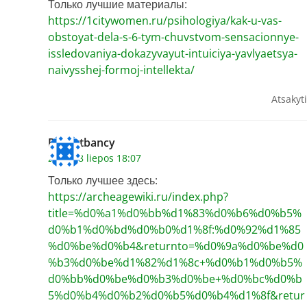
Только лучшие материалы:
https://1citywomen.ru/psihologiya/kak-u-vas-
obstoyat-dela-s-6-tym-chuvstvom-sensacionnye-
issledovaniya-dokazyvayut-intuiciya-yavlyaetsya-
naivysshej-formoj-intellekta/
Atsakyti
Robertbancy
2026 18 liepos 18:07
Только лучшее здесь:
https://archeagewiki.ru/index.php?
title=%d0%a1%d0%bb%d1%83%d0%b6%d0%b5%
d0%b1%d0%bd%d0%b0%d1%8f:%d0%92%d1%85
%d0%be%d0%b4&returnto=%d0%9a%d0%be%d0
%b3%d0%be%d1%82%d1%8c+%d0%b1%d0%b5%
d0%bb%d0%be%d0%b3%d0%be+%d0%bc%d0%b
5%d0%b4%d0%b2%d0%b5%d0%b4%d1%8f&retur