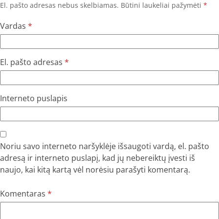
El. pašto adresas nebus skelbiamas.
Būtini laukeliai pažymėti
*
Vardas
*
El. pašto adresas
*
Interneto puslapis
Noriu savo interneto naršyklėje išsaugoti vardą, el. pašto
adresą ir interneto puslapį, kad jų nebereiktų įvesti iš
naujo, kai kitą kartą vėl norėsiu parašyti komentarą.
Komentaras
*