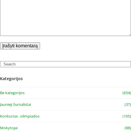
Search
Kategorijos
Be kategorijos
(654)
Jaunieji žurnalistai
(37)
Konkursai , olimpiados
(105)
Mokytojai
(88)