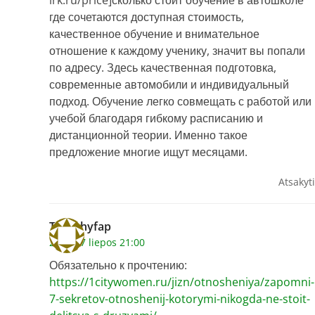
irk.ru/price]сколько стоит обучение в автошколе
где сочетаются доступная стоимость,
качественное обучение и внимательное
отношение к каждому ученику, значит вы попали
по адресу. Здесь качественная подготовка,
современные автомобили и индивидуальный
подход. Обучение легко совмещать с работой или
учебой благодаря гибкому расписанию и
дистанционной теории. Именно такое
предложение многие ищут месяцами.
Atsakyti
Timothyfap
2026 17 liepos 21:00
Обязательно к прочтению:
https://1citywomen.ru/jizn/otnosheniya/zapomni-
7-sekretov-otnoshenij-kotorymi-nikogda-ne-stoit-