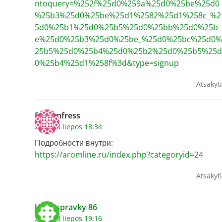
ntoquery=%252f%25d0%259a%25d0%25be%25d0
%25b3%25d0%25be%25d1%2582%25d1%258c_%2
5d0%25b1%25d0%25b5%25d0%25bb%25d0%25b
e%25d0%25b3%25d0%25be_%25d0%25bc%25d0%
25b5%25d0%25b4%25d0%25b2%25d0%25b5%25d
0%25b4%25d1%258f%3d&type=signup
Atsakyti
Romanfress
2026 18 liepos 18:34
Подробности внутри:
https://aromline.ru/index.php?categoryid=24
Atsakyti
kupit spravky 86
2026 18 liepos 19:16