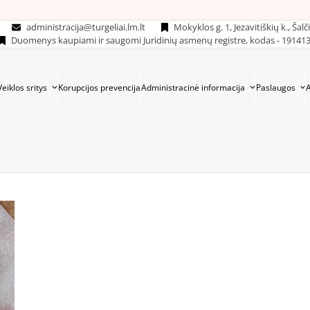
administracija@turgeliai.lm.lt
Mokyklos g. 1, Jezavitiškių k., Šalč
Duomenys kaupiami ir saugomi Juridinių asmenų registre, kodas - 19141
Veiklos sritys
Korupcijos prevencija
Administracinė informacija
Paslaugos