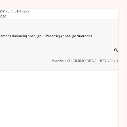
ininkų r., LT-17277
3020
Asmens duomenų apsauga
Pranešėjų apsauga
Nuorodos
Pradžia
»
SU GIMIMO DIENA, LIETUVA!
»
3