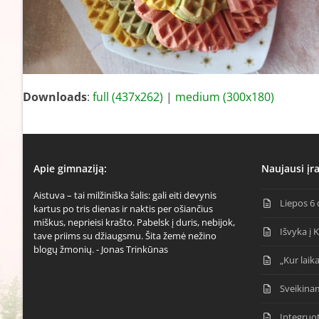
Downloads
:
full (437x262)
|
medium (300x180)
Apie gimnaziją:
Naujausi įra
Aistuva – tai milžiniška šalis: gali eiti devynis
Liepos 6 
kartus po tris dienas ir naktis per ošiančius
miškus, neprieisi krašto. Pabelsk į duris, nebijok,
Išvyka į 
tave priims su džiaugsmu. Šita žemė nežino
blogų žmonių. - Jonas Trinkūnas
„Kur laika
Sveikina
Integruo