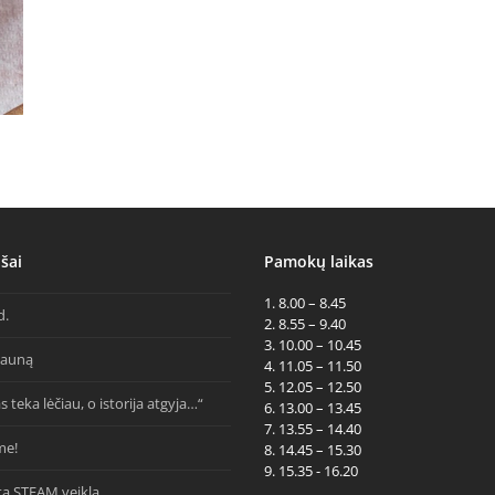
šai
Pamokų laikas
1. 8.00 – 8.45
d.
2. 8.55 – 9.40
3. 10.00 – 10.45
Kauną
4. 11.05 – 11.50
5. 12.05 – 12.50
s teka lėčiau, o istorija atgyja…“
6. 13.00 – 13.45
7. 13.55 – 14.40
me!
8. 14.45 – 15.30
9. 15.35 - 16.20
ta STEAM veikla