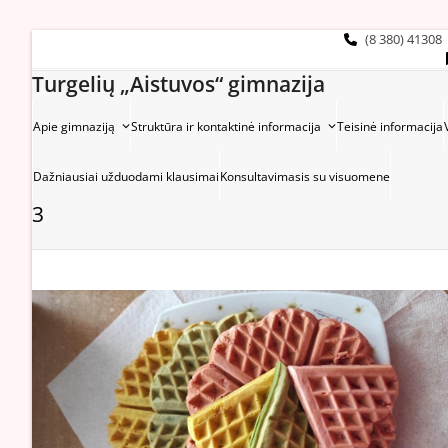
Skip
to
(8 380) 41308
content
Turgelių „Aistuvos“ gimnazija
Apie gimnaziją
Struktūra ir kontaktinė informacija
Teisinė informacija
Dažniausiai užduodami klausimai
Konsultavimasis su visuomene
3