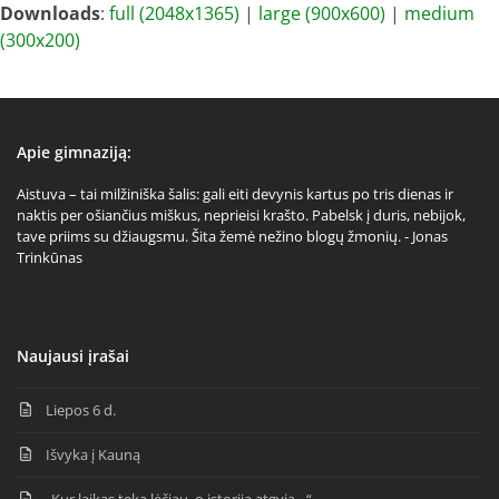
Downloads
:
full (2048x1365)
|
large (900x600)
|
medium
(300x200)
Apie gimnaziją:
Aistuva – tai milžiniška šalis: gali eiti devynis kartus po tris dienas ir
naktis per ošiančius miškus, neprieisi krašto. Pabelsk į duris, nebijok,
tave priims su džiaugsmu. Šita žemė nežino blogų žmonių. - Jonas
Trinkūnas
Naujausi įrašai
Liepos 6 d.
Išvyka į Kauną
„Kur laikas teka lėčiau, o istorija atgyja…“