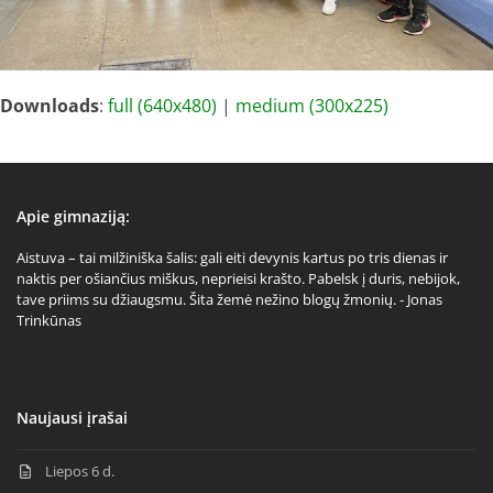
Downloads
:
full (640x480)
|
medium (300x225)
Apie gimnaziją:
Aistuva – tai milžiniška šalis: gali eiti devynis kartus po tris dienas ir
naktis per ošiančius miškus, neprieisi krašto. Pabelsk į duris, nebijok,
tave priims su džiaugsmu. Šita žemė nežino blogų žmonių. - Jonas
Trinkūnas
Naujausi įrašai
Liepos 6 d.