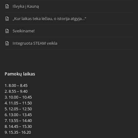
Išvyka į Kauną
„Kur laikas teka lėčiau, o istorija atgyja…“
Sveikiname!
Integruota STEAM veikla
Pamokų laikas
1. 8.00 – 8.45
2. 8.55 – 9.40
3. 10.00 – 10.45
4. 11.05 – 11.50
5. 12.05 – 12.50
6. 13.00 – 13.45
7. 13.55 – 14.40
8. 14.45 – 15.30
9. 15.35 - 16.20