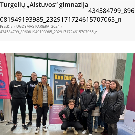
Open
Close
Skip
Turgelių „Aistuvos“ gimnazija
434584799_896
to
mobile
mobile
content
081949193985_2329171724615707065_n
menu
menu
Pradžia
»
UGDYMAS KARJERAI 2024
»
434584799_896081949193985_2329171724615707065_n