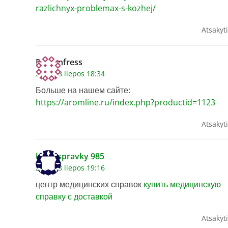
razlichnyx-problemax-s-kozhej/
Atsakyti
Romanfress
2026 18 liepos 18:34
Больше на нашем сайте:
https://aromline.ru/index.php?productid=1123
Atsakyti
kupit spravky 985
2026 18 liepos 19:16
центр медицинских справок
купить медицинскую
справку с доставкой
Atsakyti