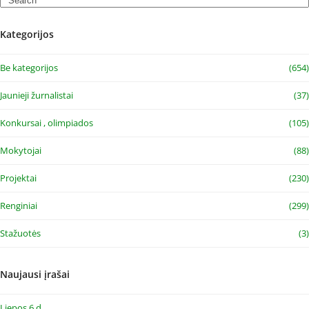
Kategorijos
Be kategorijos
(654)
Jaunieji žurnalistai
(37)
Konkursai , olimpiados
(105)
Mokytojai
(88)
Projektai
(230)
Renginiai
(299)
Stažuotės
(3)
Naujausi įrašai
Liepos 6 d.