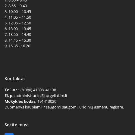
2. 8.55 – 9.40
3. 10.00 – 10.45
4. 11.05 – 11.50
5. 12.05 – 12.50
6. 13.00 – 13.45
7. 13.55 – 14.40
8. 14.45 – 15.30
9. 15.35 - 16.20
Kontaktai
Tel. nr.:
(8 380) 41308, 41138
El. p.:
administracija@turgeliai.lm.lt
Mokyklos kodas:
191413020
Duomenys kaupiami ir saugomi saugomi Juridinių asmenų registre.
Sekite mus: