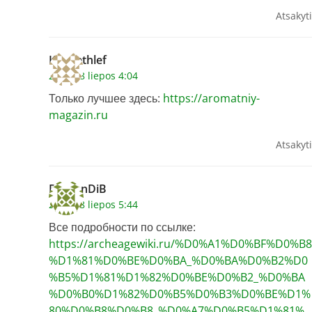
Atsakyti
Kennethlef
2026 18 liepos 4:04
Только лучшее здесь:
https://aromatniy-
magazin.ru
Atsakyti
DamonDiB
2026 18 liepos 5:44
Все подробности по ссылке:
https://archeagewiki.ru/%D0%A1%D0%BF%D0%B8
%D1%81%D0%BE%D0%BA_%D0%BA%D0%B2%D0
%B5%D1%81%D1%82%D0%BE%D0%B2_%D0%BA
%D0%B0%D1%82%D0%B5%D0%B3%D0%BE%D1%
80%D0%B8%D0%B8_%D0%A7%D0%B5%D1%81%