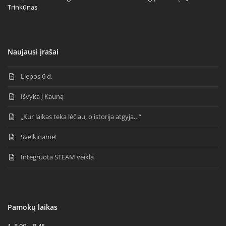
Trinkūnas
Naujausi įrašai
Liepos 6 d.
Išvyka į Kauną
„Kur laikas teka lėčiau, o istorija atgyja…“
Sveikiname!
Integruota STEAM veikla
Pamokų laikas
1. 8.00 – 8.45