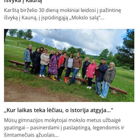
Karštą birželio 30 dieną mokiniai leidosi į pažintinę
išvyką į Kauną, į įspūdingąją „Mokslo salą“…
„Kur laikas teka lėčiau, o istorija atgyja…“
Mūsų gimnazijos mokytojai mokslo metus užbaigė
ypatingai – pasinerdami į paslaptingą, legendomis ir
šimtamečiais ąžuolais…