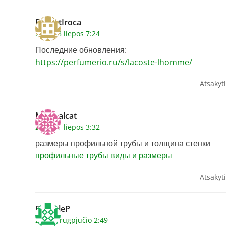
RobertIroca
2026 28 liepos 7:24
Последние обновления:
https://perfumerio.ru/s/lacoste-lhomme/
Atsakyti
Michealcat
2026 31 liepos 3:32
размеры профильной трубы и толщина стенки
профильные трубы виды и размеры
Atsakyti
EmilioleP
2026 6 rugpjūčio 2:49