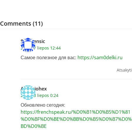
Comments (11)
Stephensic
2026 17 liepos 12:44
Самое полезное для вас:
https://sam0delki.ru
Atsakyti
Antoniohex
2026 18 liepos 0:24
Обновлено сегодня:
https://frenchspeak.ru/%D0%B1%D0%B5%D1%81
%D0%BF%D0%BE%D0%BB%D0%B5%D0%B7%D0%
BD%D0%BE