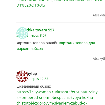
D1%82%D1%8C/
Atsakyti
kartochka tovara 557
2026 18 liepos 8:07
карточка товара онлайн
карточки товара для
маркетплейсов
Atsakyti
Timothyfap
2026 18 liepos 12:35
Ежедневный обзор:
https://1citywomen.ru/krasota/etot-naturalnyj-
loson-pered-snom-obespechit-tvoyu-kozhu-
chistotoj-i-zdorovym-siyaniem-zabud-o-