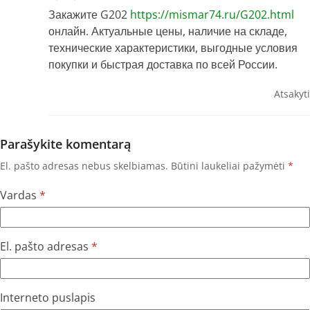
Закажите G202
https://mismar74.ru/G202.html
онлайн. Актуальные цены, наличие на складе,
технические характеристики, выгодные условия
покупки и быстрая доставка по всей России.
Atsakyti
Parašykite komentarą
El. pašto adresas nebus skelbiamas.
Būtini laukeliai pažymėti
*
Vardas
*
El. pašto adresas
*
Interneto puslapis