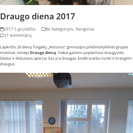
Draugo diena 2017
2017 5 gruodžio
Be kategorijos
,
Renginiai
11 komentarų
Lapkričio 29 dieną Turgelių „Aistuvos“ gimnazijos priešmokyklinės grupės
mokiniai minėjo
Draugo dieną
. Vaikai gamino popierinius draugystės
žiedus ir diskutavo apie tai, kas yra draugas, kodėl svarbu turėti ir branginti
draugus.