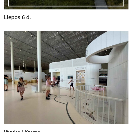
Liepos 6 d.
Išvyka į Kauną