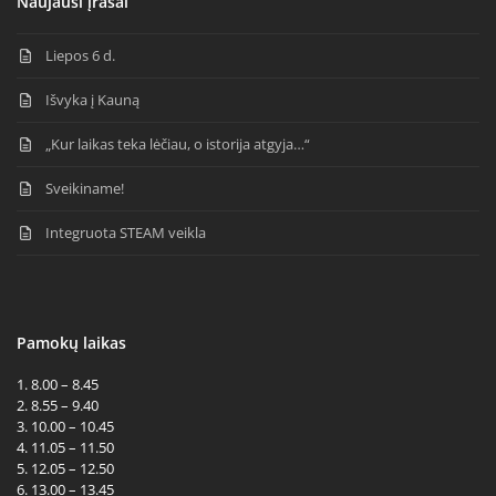
Naujausi įrašai
Liepos 6 d.
Išvyka į Kauną
„Kur laikas teka lėčiau, o istorija atgyja…“
Sveikiname!
Integruota STEAM veikla
Pamokų laikas
1. 8.00 – 8.45
2. 8.55 – 9.40
3. 10.00 – 10.45
4. 11.05 – 11.50
5. 12.05 – 12.50
6. 13.00 – 13.45