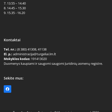
7. 13.55 – 14.40
8. 14.45 – 15.30
9. 15.35 - 16.20
Kontaktai
Tel. nr.:
(8 380) 41308, 41138
El. p.:
administracija@turgeliai.lm.lt
Mokyklos kodas:
191413020
Duomenys kaupiami ir saugomi saugomi Juridinių asmenų registre.
Sekite mus:
Facebook