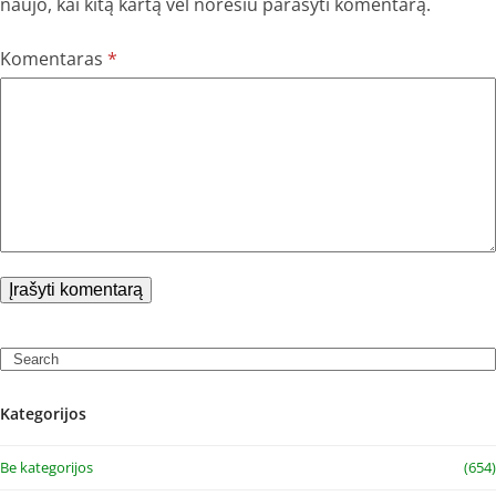
naujo, kai kitą kartą vėl norėsiu parašyti komentarą.
Komentaras
*
Search
Kategorijos
Be kategorijos
(654)