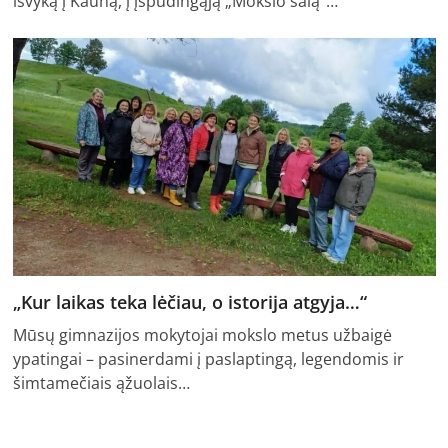
išvyką į Kauną, į įspūdingąją „Mokslo salą“…
„Kur laikas teka lėčiau, o istorija atgyja…“
Mūsų gimnazijos mokytojai mokslo metus užbaigė
ypatingai – pasinerdami į paslaptingą, legendomis ir
šimtamečiais ąžuolais…