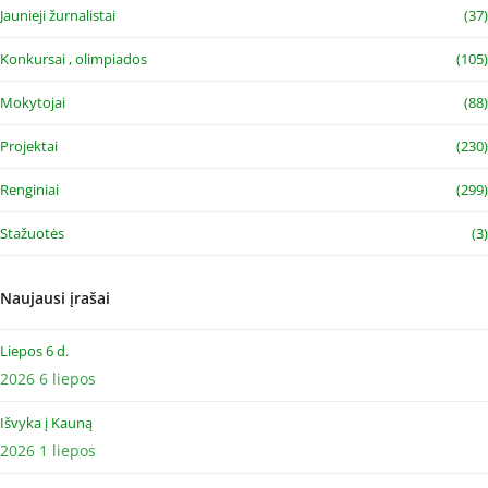
Jaunieji žurnalistai
(37)
Konkursai , olimpiados
(105)
Mokytojai
(88)
Projektai
(230)
Renginiai
(299)
Stažuotės
(3)
Naujausi įrašai
Liepos 6 d.
2026 6 liepos
Išvyka į Kauną
2026 1 liepos