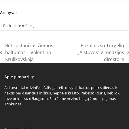
Archyvai
Archyvai
Betirpstančios žiemos
Pokalbis su Turgelių
baltumas | Valentina
„Aistuvos“ gimnazijos
previous
next
Krulikovskaja
direktore
post:
post:
Apie gimnaziją:
Aistuva – tai milžiniška šalis: gali eiti devynis kartus po tris dienas ir
naktis per ošiančius miškus, neprieisi krašto. Pabelsk į duris, nebijok,
tave priims su džiaugsmu. Šita žemė nežino blogų žmonių. - Jonas
Trinkūnas