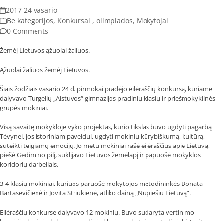
2017 24 vasario
Be kategorijos
,
Konkursai , olimpiados
,
Mokytojai
0 Comments
Žemėj Lietuvos ąžuolai žaliuos
.
Ąžuolai žaliuos žemėj Lietuvos.
Šiais žodžiais vasario 24 d. pirmokai pradėjo eilėraščių konkursą, kuriame
dalyvavo Turgelių „Aistuvos“ gimnazijos pradinių klasių ir priešmokyklinės
grupės mokiniai.
Visą savaitę mokykloje vyko projektas, kurio tikslas buvo ugdyti pagarbą
Tėvynei, jos istoriniam paveldui, ugdyti mokinių kūrybiškumą, kultūrą,
suteikti teigiamų emocijų. Jo metu mokiniai rašė eilėraščius apie Lietuvą,
piešė Gedimino pilį, suklijavo Lietuvos žemėlapį ir papuošė mokyklos
koridorių darbeliais.
3-4 klasių mokiniai, kuriuos paruošė mokytojos metodininkės Donata
Bartasevičienė ir Jovita Striukienė, atliko dainą „Nupiešiu Lietuvą“.
Eilėraščių konkurse dalyvavo 12 mokinių. Buvo sudaryta vertinimo