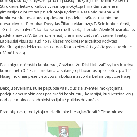
komisija, kurioje dalyvavo pradinių klasių mokytoja metodininkė Jovita
Striukienė, lietuvių kalbos vyresnioji mokytoja Irina Gimžūnienė ir
gimnazijos direktorės pavaduotoja ugdymui Rasa Midverienė. Visi
konkurso skaitovai buvo apdovanoti padėkos raštais ir atminimo
dovanėlėmis. Pirmokas Dovydas Žilko, deklamavęs
E. Selelionio
eilėraštį
„Gimtinės spalvos“, konkurse užėmė III vietą. Trečiokė Akvilė Stavarukaitė,
padeklamavusi V. Baltrėno eilėraštį „Tai mano Lietuva“, užėmė II vietą.
Labiausiai visus sujaudino IV klasės mokinės Margaritos Kodytės
išraiškingai padeklamuotas B. Brazdžionio eilėraštis „Aš čia gyva“. Mokinė
užėmė I vietą.
Pasibaigus
eilėraščių konkursui „Gražiausi žodžiai Lietuvai“, vyko viktorina,
kurios metu 3-4 klasių mokiniai atsakinėjo į klausimus apie Lietuvą, o 1-2
klasių mokiniai piešė Lietuvos simbolius ir savo darbeliais papuošė klasę.
Dėkoju tėveliams, kurie papuošė vaikučius šiai šventei, mokytojams,
padėjusiems mokiniams pasiruošti konkursui, komisijai, kuri įvertino visų
darbą, ir mokyklos administracijai už puikias dovanėles.
Pradinių klasių mokytoja metodininkė Inesa Jančioraitė Tichomirova