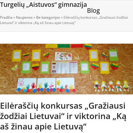
Open
Close
Skip
Turgelių „Aistuvos“ gimnazija
Blog
to
mobile
mobile
content
Pradžia
»
Naujienos
»
Be kategorijos
»
Eilėraščių konkursas „Gražiausi žodžiai
menu
menu
Lietuvai“ ir viktorina „Ką aš žinau apie Lietuvą“
Eilėraščių konkursas „Gražiausi
žodžiai Lietuvai“ ir viktorina „Ką
aš žinau apie Lietuvą“