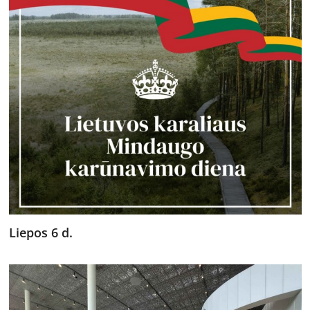
Liepos 6 d.