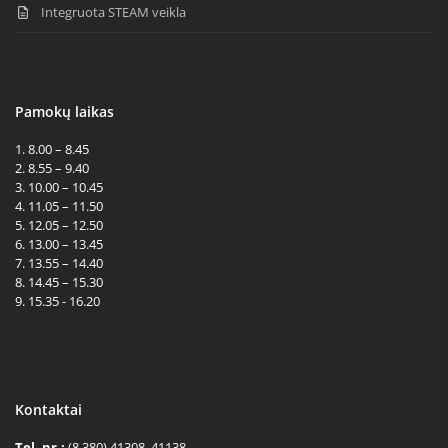
Integruota STEAM veikla
Pamokų laikas
1. 8.00 – 8.45
2. 8.55 – 9.40
3. 10.00 – 10.45
4. 11.05 – 11.50
5. 12.05 – 12.50
6. 13.00 – 13.45
7. 13.55 – 14.40
8. 14.45 – 15.30
9. 15.35 - 16.20
Kontaktai
Tel. nr.:
(8 380) 41308, 41138