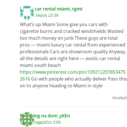
luxury car rental miami_rgmt
2026 31 liepos 23:39
What’s up Miami Some give you cars with
cigarette burns and cracked windshields Wasted
too much money on junk These guys are total
pros — miami luxury car rental from experienced
professionals Cars are showroom quality Anyway,
all the details are right here — exotic car rental
miami south beach
https://www.pinterest.com/pin/109212297853475
2616
Go with people who actually deliver Pass this
on to anyone heading to Miami in style
Atsakyti
Narkolog na dom_ykEn
2026 1 rugpjūčio 3:00