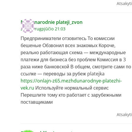
Atsakyti
Mejdynarodnie plateji_zvon
2026 4 rugpjūčio 21:03
Предприниматели отзовитесь То комиссии
бешеные Обзвонил всех знакомых Короче,
реально работающая схема — международные
платежи для бизнеса без проблем Комиссия в 3
раза ниже банковской В общем, смотрите сами по
ссылке — переводы за рубеж platejka
https://onlajn-z65.mezhdunarodnye-platezhi-
vek.ru
Используйте нормальный сервис
Перешлите тому кто работает с зарубежными
поставщиками
Atsakyti