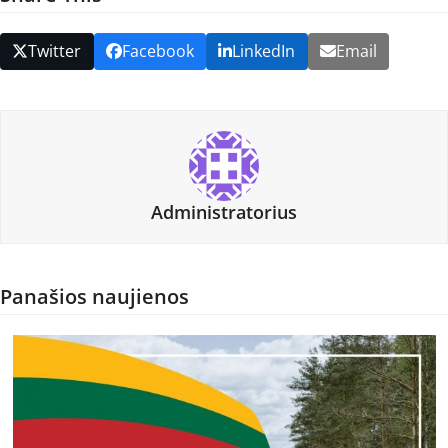
Twitter
Facebook
LinkedIn
Email
Administratorius
Panašios naujienos