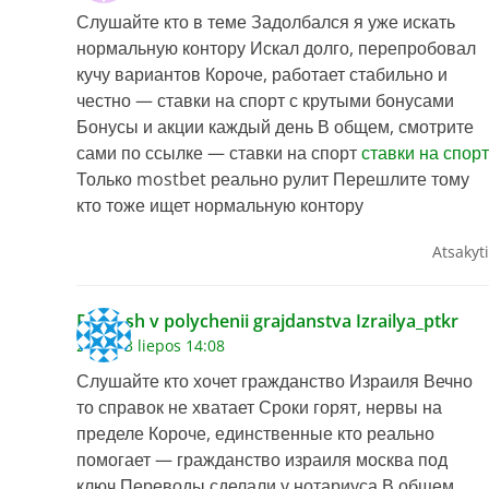
Слушайте кто в теме Задолбался я уже искать
нормальную контору Искал долго, перепробовал
кучу вариантов Короче, работает стабильно и
честно — ставки на спорт с крутыми бонусами
Бонусы и акции каждый день В общем, смотрите
сами по ссылке — ставки на спорт
ставки на спорт
Только mostbet реально рулит Перешлите тому
кто тоже ищет нормальную контору
Atsakyti
Pomosh v polychenii grajdanstva Izrailya_ptkr
2026 23 liepos 14:08
Слушайте кто хочет гражданство Израиля Вечно
то справок не хватает Сроки горят, нервы на
пределе Короче, единственные кто реально
помогает — гражданство израиля москва под
ключ Переводы сделали у нотариуса В общем,