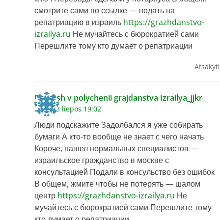
смотрите сами по ссылке — подать на
репатриацию в израиль
https://grazhdanstvo-
izrailya.ru
Не мучайтесь с бюрократией сами
Перешлите тому кто думает о репатриации
Atsakyti
Pomosh v polychenii grajdanstva Izrailya_jjkr
2026 23 liepos 19:02
Люди подскажите Задолбался я уже собирать
бумаги А кто-то вообще не знает с чего начать
Короче, нашел нормальных специалистов —
израильское гражданство в москве с
консультацией Подали в консульство без ошибок
В общем, жмите чтобы не потерять — шалом
центр
https://grazhdanstvo-izrailya.ru
Не
мучайтесь с бюрократией сами Перешлите тому
кто думает о репатриации