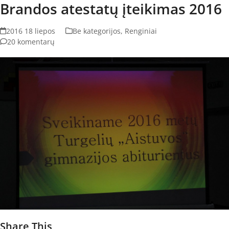
Brandos atestatų įteikimas 2016
2016 18 liepos
Be kategorijos
,
Renginiai
20 komentarų
Share This