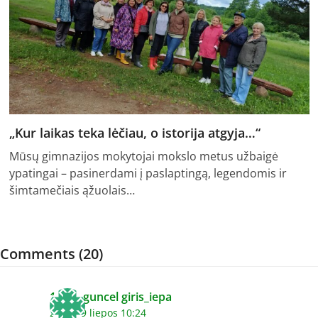
„Kur laikas teka lėčiau, o istorija atgyja…“
Mūsų gimnazijos mokytojai mokslo metus užbaigė
ypatingai – pasinerdami į paslaptingą, legendomis ir
šimtamečiais ąžuolais…
Comments (20)
1xbet guncel giris_iepa
2026 19 liepos 10:24