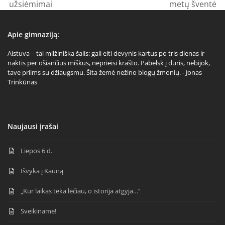
užsiėmimai
metų šventė
post:
post:
Apie gimnaziją:
Aistuva – tai milžiniška šalis: gali eiti devynis kartus po tris dienas ir
naktis per ošiančius miškus, neprieisi krašto. Pabelsk į duris, nebijok,
tave priims su džiaugsmu. Šita žemė nežino blogų žmonių. - Jonas
Trinkūnas
Naujausi įrašai
Liepos 6 d.
Išvyka į Kauną
„Kur laikas teka lėčiau, o istorija atgyja…“
Sveikiname!