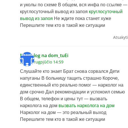
и уколы по схеме В общем, вся инфа по ссылке —
круглосуточный вывод из запоя
круглосуточный
вывод из запоя
Не ждите пока станет хуже
Перешлите тем кто в такой же ситуации
Atsakyti
Narkolog na dom_tuEi
2026 4 rugpjūčio 14:59
Слушайте кто знает Брат снова сорвался Дети
напуганы В больницу тащить страшно Короче,
единственный кто реально помог — нарколог на
дом срочно Дал рекомендации и успокоил семью
В общем, телефон и цены тут — вызвать
нарколога на дом
вызвать нарколога на дом
Нарколог на дом — это реальный выход
Перешлите тем кто в такой же ситуации