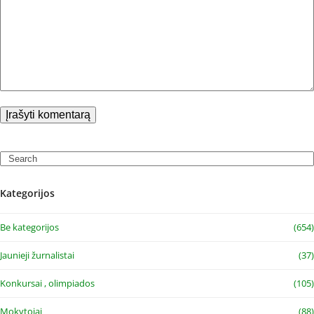
Search
Kategorijos
Be kategorijos
(654)
Jaunieji žurnalistai
(37)
Konkursai , olimpiados
(105)
Mokytojai
(88)