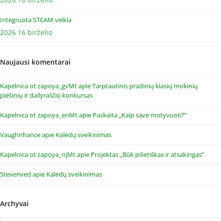
Integruota STEAM veikla
2026 16 birželio
Naujausi komentarai
Kapelnica ot zapoya_gvMt
apie
Tarptautinis pradinių klasių mokinių
piešinių ir dailyraščio konkursas
Kapelnica ot zapoya_enMt
apie
Paskaita „Kaip save motyvuoti?“
Vaughnhance
apie
Kalėdų sveikinimas
Kapelnica ot zapoya_njMt
apie
Projektas „Būk pilietiškas ir atsakingas”
Stevenved
apie
Kalėdų sveikinimas
Archyvai