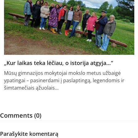
„Kur laikas teka lėčiau, o istorija atgyja…“
Mūsų gimnazijos mokytojai mokslo metus užbaigė
ypatingai – pasinerdami į paslaptingą, legendomis ir
šimtamečiais ąžuolais…
Comments (0)
Parašykite komentarą