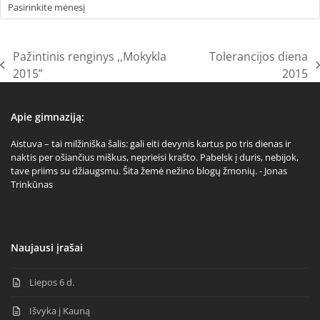
Archyvai
Pažintinis renginys ,,Mokykla
Tolerancijos diena
previous
next
2015”
2015
post:
post:
Apie gimnaziją:
Aistuva – tai milžiniška šalis: gali eiti devynis kartus po tris dienas ir
naktis per ošiančius miškus, neprieisi krašto. Pabelsk į duris, nebijok,
tave priims su džiaugsmu. Šita žemė nežino blogų žmonių. - Jonas
Trinkūnas
Naujausi įrašai
Liepos 6 d.
Išvyka į Kauną