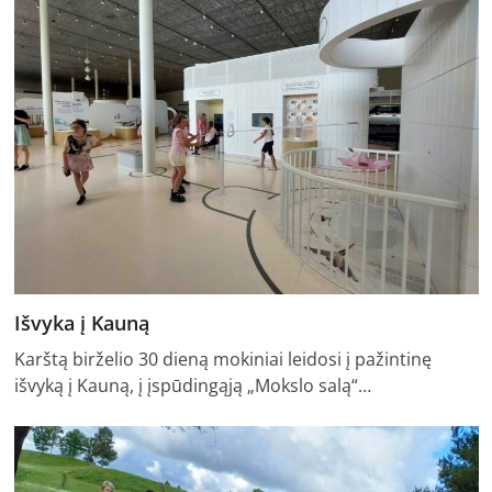
Išvyka į Kauną
Karštą birželio 30 dieną mokiniai leidosi į pažintinę
išvyką į Kauną, į įspūdingąją „Mokslo salą“…