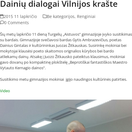
Dainių dialogai Vilnijos krašte
2015 11 lapkričio
Be kategorijos
,
Renginiai
0 Comments
Šių metų lapkričio 11 dieną Turgelių „Aistuvos“ gimnazijoje įvyko susitikimas
su bardais. Gimnazijoje svečiavosi bardas Gytis Ambrazevičius, poetas
Dainius Gintalas ir kultūrininkas Juozas Žitkauskas. Susirinkę mokiniai bei
mokytojai klausėsi poeto skaitomos orignalios kūrybos bei bardo
atliekamų dainų. Atsakę į Juozo Žitkausko pateiktus klausimus, mokiniai
gavo dovanų po kompaktinę plokštelę „Beprotiškai fantastiškos Maestro
Vytauto Kernagio dainos“.
Susitikimo metu gimnazijos mokiniai įgijo naudingos kultūrinės patirties.
Video