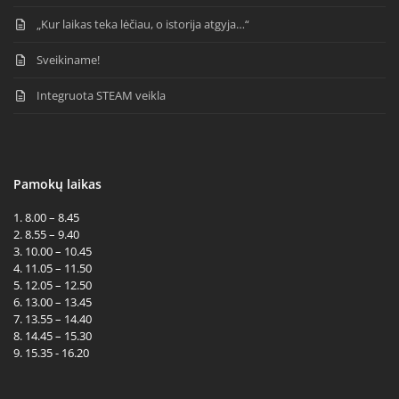
„Kur laikas teka lėčiau, o istorija atgyja…“
Sveikiname!
Integruota STEAM veikla
Pamokų laikas
1. 8.00 – 8.45
2. 8.55 – 9.40
3. 10.00 – 10.45
4. 11.05 – 11.50
5. 12.05 – 12.50
6. 13.00 – 13.45
7. 13.55 – 14.40
8. 14.45 – 15.30
9. 15.35 - 16.20